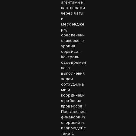
агентами и
партнёрами
через чаты
и
мессендже
ры,
обеспечени
е высокого
уровня
сервиса. ·
Контроль
своевремен
ного
выполнения
задач
сотрудника
ми и
координаци
я рабочих
процессов. ·
Проведение
финансовых
операций и
взаимодейс
твие с