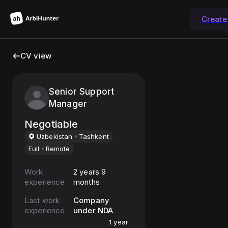
Create
CV view
Senior Support
Manager
Negotiable
Uzbekistan
Tashkent
Full
Remote
Work
2 years 9
experience
months
Last work
Company
experience
under NDA
1 year