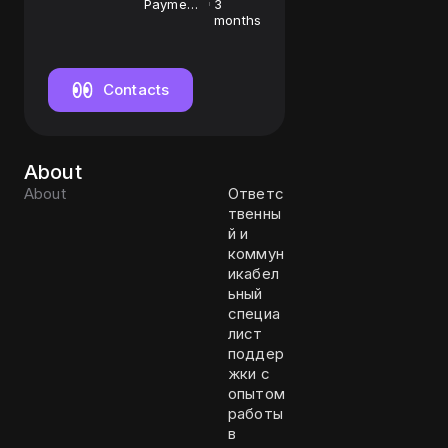
Payment
3
Support
months
Manager
Contacts
About
About
Ответс
твенны
й и
коммун
икабел
ьный
специа
лист
поддер
жки с
опытом
работы
в