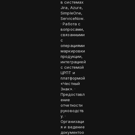
в системах
Jira, Azure,
SimpleOne,
ServiceNow.
· Работа с
вопросами,
связанными
с
операциями
маркировки
продукции,
интеграцией
с системой
ЦРПТ и
платформой
«Честный
Знак». ·
Предоставл
ение
отчетности
руководств
у. ·
Организаци
я и ведение
документоо