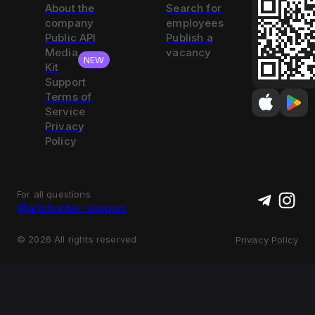
About the
Search for
company
employees
Public API
Publish a
Media
vacancy
NEW
Kit
Support
Terms of
Service
Privacy
Policy
For all questions
@arbihunter_support
©
2026
All rights reserved
Privacy Policy