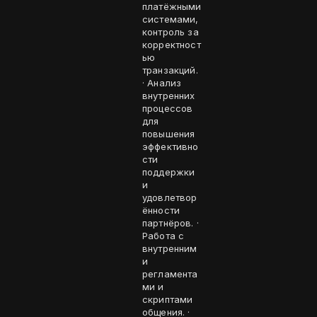
платёжными
системами,
контроль за
корректност
ью
транзакций.
· Анализ
внутренних
процессов
для
повышения
эффективно
сти
поддержки
и
удовлетвор
ённости
партнёров. ·
Работа с
внутренним
и
регламента
ми и
скриптами
общения. ·