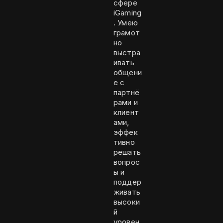
сфере
iGaming
. Умею
грамот
но
выстра
ивать
общени
е с
партнё
рами и
клиент
ами,
эффек
тивно
решать
вопрос
ы и
поддер
живать
высоки
й
уровен