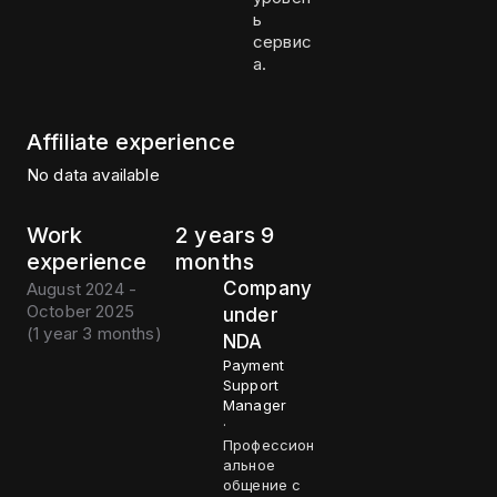
ь
сервис
а.
Affiliate experience
No data available
Work
2 years 9
experience
months
Company
August 2024 -
October 2025
under
(
1 year 3 months
)
NDA
Payment
Support
Manager
·
Профессион
альное
общение с