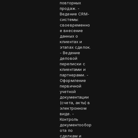
повторных
продаж. -
Ведение CRM-
системы:
своевременно
е внесение
данных о
клиентах и
этапах сделок.
- Ведение
деловой
переписки с
клиентами и
партнерами. -
Оформление
первичной
учетной
документации
(счета, акты) в
электронном
виде. -
Контроль
документообор
ота по
сделкам и