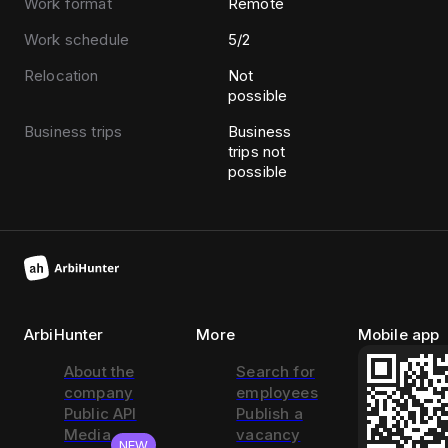
Work format
Remote
Work schedule
5/2
Relocation
Not
possible
Business trips
Business
trips not
possible
ArbiHunter
More
Mobile app
About the
Search for
company
employees
Public API
Publish a
Media
vacancy
NEW