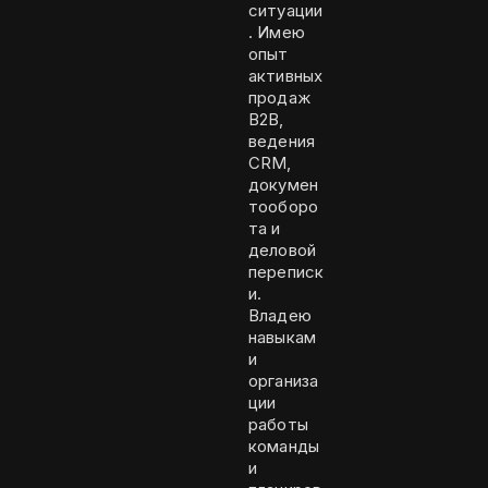
ситуации
. Имею
опыт
активных
продаж
B2B,
ведения
CRM,
докумен
тооборо
та и
деловой
переписк
и.
Владею
навыкам
и
организа
ции
работы
команды
и