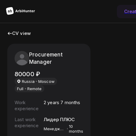
Crea
CV view
Procurement
Manager
80000
₽
Russia
Moscow
Full
Remote
Work
2 years 7 months
experience
Last work
Лидер ПЛЮС
experience
10
Менеджер
months
по