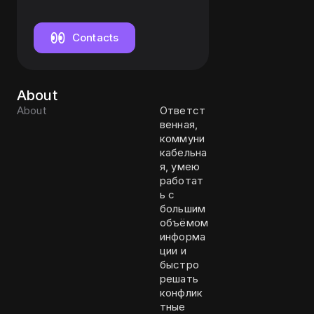
продажам
Contacts
About
About
Ответст
венная,
коммуни
кабельна
я, умею
работат
ь с
большим
объёмом
информа
ции и
быстро
решать
конфлик
тные