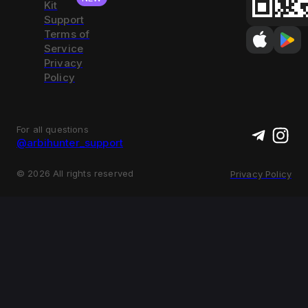
Kit
Support
Terms of
Service
Privacy
Policy
For all questions
@arbihunter_support
©
2026
All rights reserved
Privacy Policy