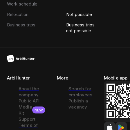
Work schedule
Relocation
Not possible
Business trips
Business trips
not possible
ArbiHunter
More
Mobile app
About the
Search for
company
employees
Public API
Publish a
Media
vacancy
NEW
Kit
Support
Terms of