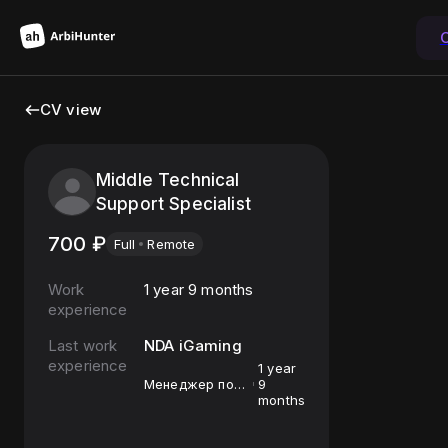
CV view
Middle Technical
Support Specialist
700
₽
Full
Remote
Work
1 year 9 months
experience
Last work
NDA iGaming
experience
1 year
Менеджер по
9
обслуживанию
months
клиентов
(удалённо).