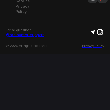
Service
Privacy
Policy
For all questions
@arbihunter_support
©
2026
All rights reserved
Privacy Policy