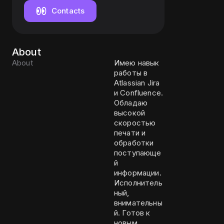
Уровень Middle.
Contacts
About
About
Имею навык
работы в
Atlassian Jira
и Confluence.
Обладаю
высокой
скоростью
печати и
обработки
поступающе
й
информации.
Исполнитель
ный,
внимательны
й. Готов к
новым