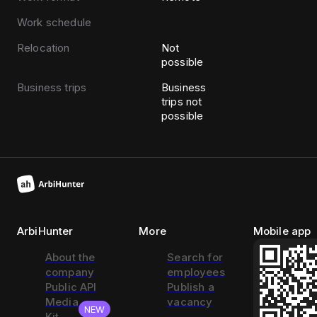
Work schedule
Relocation
Not
possible
Business trips
Business
trips not
possible
ArbiHunter
More
Mobile app
About the
Search for
company
employees
Public API
Publish a
Media
vacancy
NEW
Kit