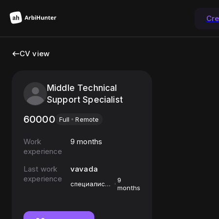
Cre
CV view
Middle Technical
Support Specialist
60000
Full
Remote
Work
9 months
experience
Last work
vavada
experience
9
специалист
months
технической
поддержки в
платежной
системе