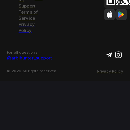
Support
Terms of
Service
Privacy
Policy
For all questions
@arbihunter_support
©
2026
All rights reserved
Privacy Policy