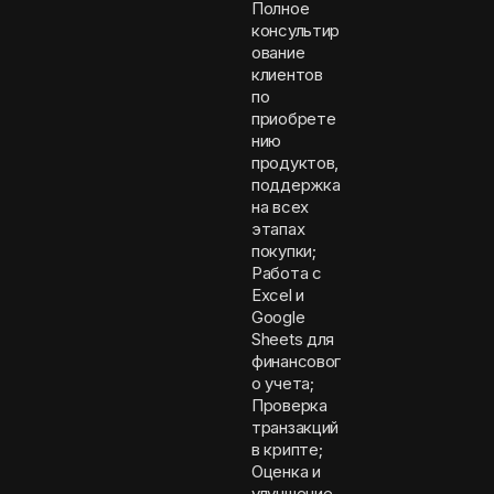
Полное
консультир
ование
клиентов
по
приобрете
нию
продуктов,
поддержка
на всех
этапах
покупки;
Работа с
Excel и
Google
Sheets для
финансовог
о учета;
Проверка
транзакций
в крипте;
Оценка и
улучшение