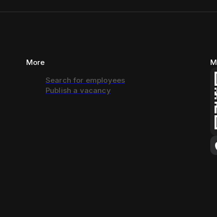
More
M
Search for employees
Publish a vacancy