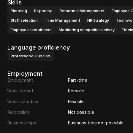
Skills
Planning
Reporting
Personnel Management
Employee 
Staff selection
Time Management
HR Strategy
Teamwo
Employee recruitment
Monitoring competitor activity
Effici
Language proficiency
Professional
Russian
Employment
Employment
Part-time
Work format
Remote
Work schedule
Flexible
Relocation
Not possible
Business trips
Business trips not possible