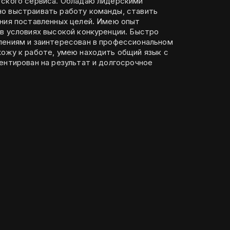
тского сервиса. Обладаю лидерскими
о выстраивать работу команды, ставить
ения поставленных целей. Имею опыт
словиях высокой конкуренции. Быстро
лениям и заинтересован в профессиональном
хожу к работе, умею находить общий язык с
ентирован на результат и долгосрочное