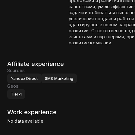
продажами и развития клиен
качествами, умею эффективн
задачи и добиваться выполн
увеличения продаж и работы в у
адаптируюсь к новым направ
развитии. Ответственно под
клиентами и партнёрами, ори
развитие компании.
Affiliate experience
Sources
Yandex Direct
SMS Marketing
Geos
Tier-1
Work experience
No data available