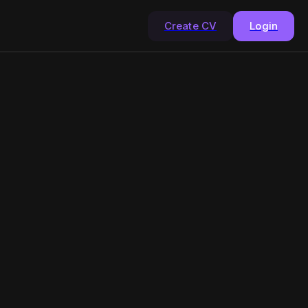
Create CV
Login