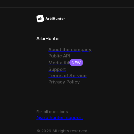
ArbiHunter
About the company
Public API
Media Kit
NEW
Support
Terms of Service
Privacy Policy
For all questions
@arbihunter_support
©
2026
All rights reserved