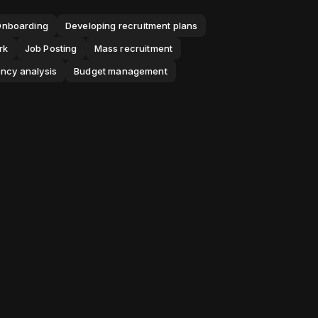
Onboarding
Developing recruitment plans
rk
Job Posting
Mass recruitment
ency analysis
Budget management