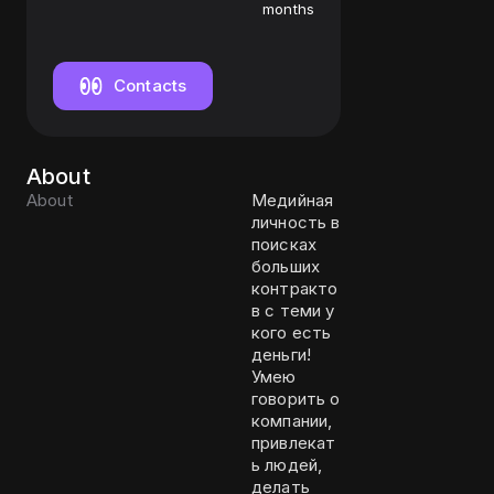
узнаваемый
months
персонаж
рынка
Contacts
About
About
Медийная
личность в
поисках
больших
контракто
в с теми у
кого есть
деньги!
Умею
говорить о
компании,
привлекат
ь людей,
делать