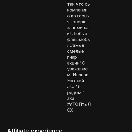
так что бы
компании
о которых
я говорю
запоминал
и! Любые
флешмобы
! Самые
смелые
пиар
акции! С
уважание
м, Иванов
Евгений
aka "Я -
рядом!"
aka
#яТОПтыЛ
ОХ
Affiliate experience