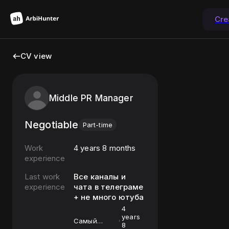
Cre
CV view
Middle PR Manager
Negotiable
Part-time
Work
4 years 8 months
experience
Last work
Все каналы и
experience
чата в телеграме
+ не много ютуба
4
years
Самый
8