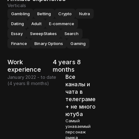
Verticals
Gambling
Betting
Crypto
Nutra
Dating
Adult
E-commerce
Essay
SweepStakes
Search
Finance
Binary Options
Gaming
Work
4 years 8
experience
months
Все
January 2022 - to date
(
4 years 8 months
)
каналы и
чата в
телеграме
+ не много
ютуба
Самый
узнаваемый
персонаж
рынка