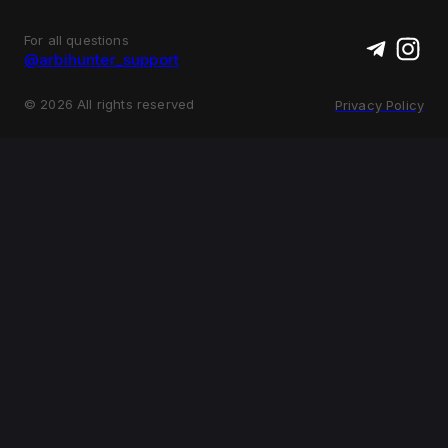
For all questions
@arbihunter_support
©
2026
All rights reserved
Privacy Policy