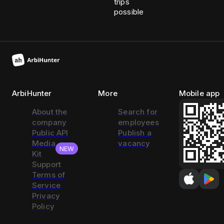
trips
possible
ArbiHunter
More
Mobile app
About the
Search for
company
employees
Public API
Publish a
Media
vacancy
NEW
Kit
Support
Terms of
Service
Privacy
Policy