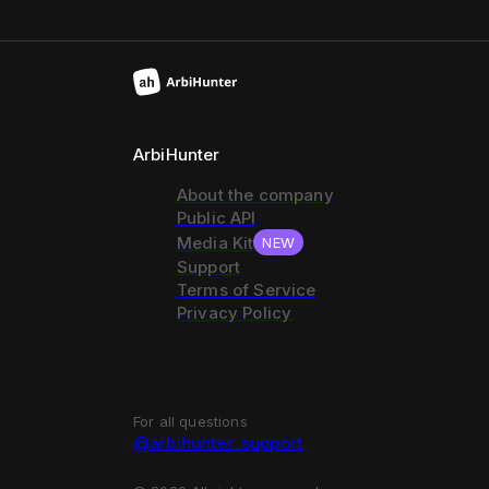
ArbiHunter
About the company
Public API
Media Kit
NEW
Support
Terms of Service
Privacy Policy
For all questions
@arbihunter_support