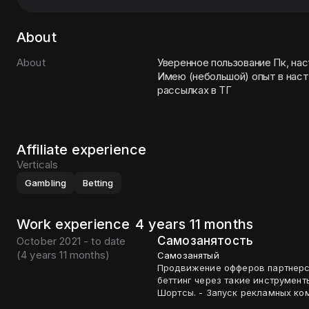
About
About
Уверенное пользование Пк, наст
Имею (небольшой) опыт в наст
рассылках в ТГ
Affiliate experience
Verticals
Gambling
Betting
Work experience
4 years 11 months
Самозанятость
October 2021 - to date
(
4 years 11 months
)
Самозанятый
Продвижение офферов партнерск
беттинг через такие инструменты
Шортсы. - Запуск рекламных ком