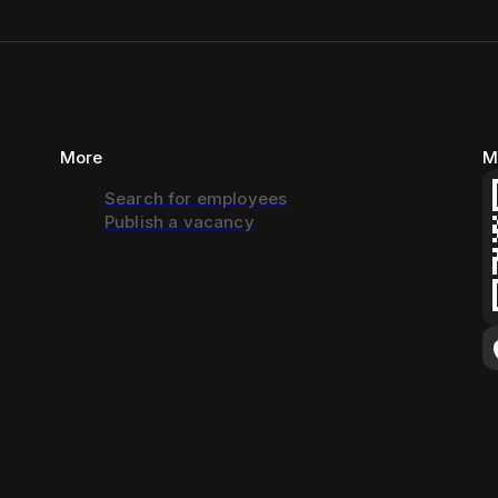
More
M
Search for employees
Publish a vacancy