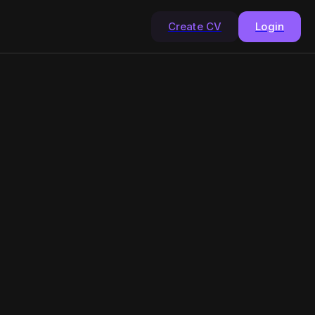
Create CV
Login