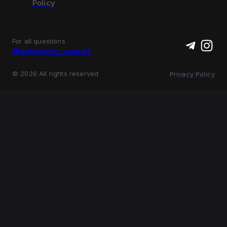
Policy
For all questions
@arbihunter_support
©
2026
All rights reserved
Privacy Policy