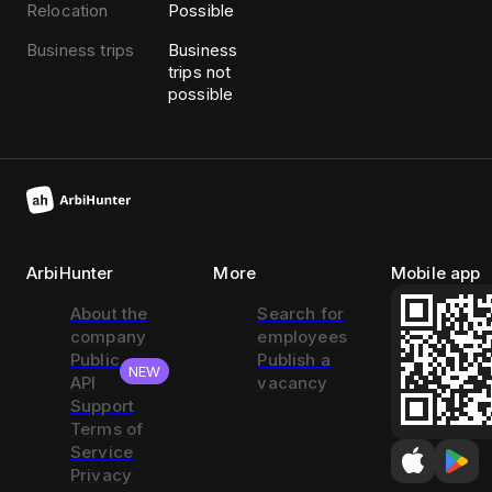
Relocation
Possible
Business trips
Business
trips not
possible
ArbiHunter
More
Mobile app
About the
Search for
company
employees
Public
Publish a
NEW
API
vacancy
Support
Terms of
Service
Privacy