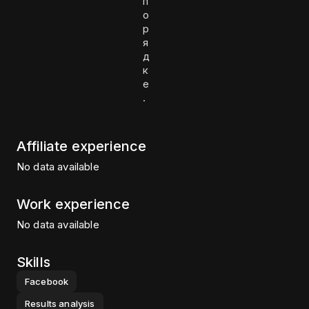
п
о
р
я
д
к
е
.
Affiliate experience
No data available
Work experience
No data available
Skills
Facebook
Results analysis