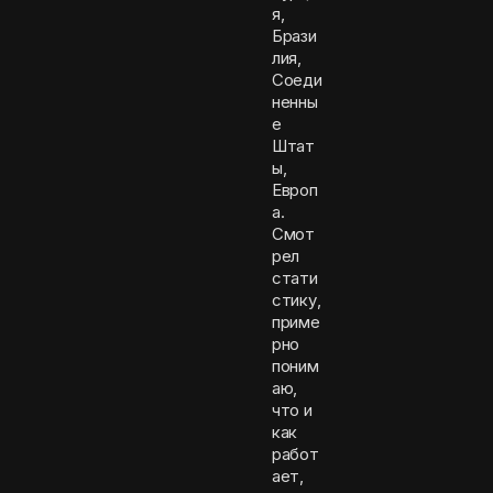
я,
Брази
лия,
Соеди
ненны
е
Штат
ы,
Европ
а.
Смот
рел
стати
стику,
приме
рно
поним
аю,
что и
как
работ
ает,