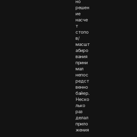
но
решен
ие
насче
т
стопо
в/
масшт
абиро
вания
прини
мал
непос
редст
венно
байер.
Неско
лько
раз
делал
прило
жения
.