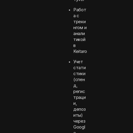
Работ
а с
треки
нгом и
анали
тикой
в
Keitaro
Учет
стати
стики
(спен
д,
регис
траци
и,
депоз
иты)
через
Googl
e