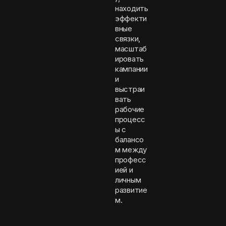
находить
эффекти
вные
связки,
масштаб
ировать
кампании
и
выстраи
вать
рабочие
процесс
ы с
балансо
м между
професс
ией и
личным
развитие
м.