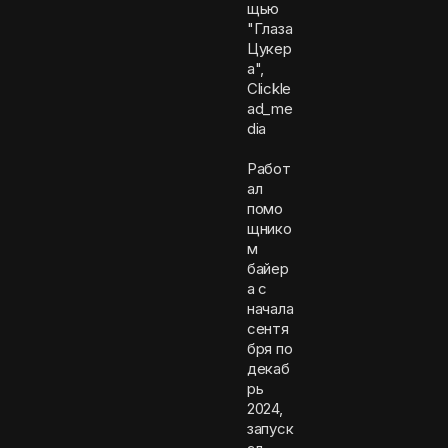
щью
"Глаза
Цукер
а",
Clickle
ad_me
dia
Работ
ал
помо
щнико
м
байер
а с
начала
сентя
бря по
декаб
рь
2024,
запуск