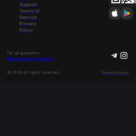
Support
Terms of
Service
Privacy
Policy
For all questions
@arbihunter_support
©
2026
All rights reserved
Privacy Policy