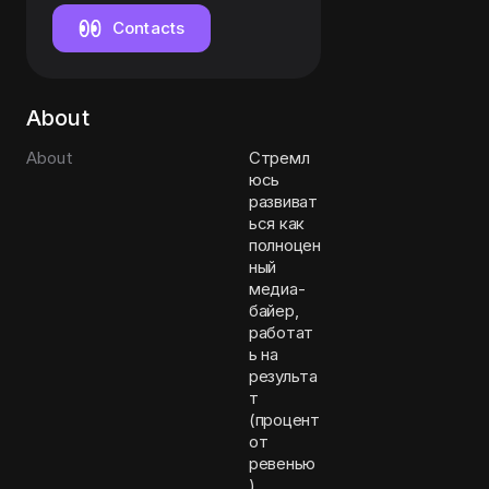
Contacts
About
About
Стремл
юсь
развиват
ься как
полноцен
ный
медиа-
байер,
работат
ь на
результа
т
(процент
от
ревенью
),