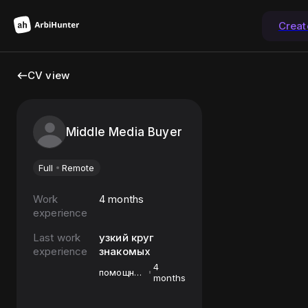
Creat
CV view
Middle Media Buyer
Full
Remote
Work
4 months
experience
Last work
узкий круг
experience
знакомых
4
помощник
months
медиа
байера