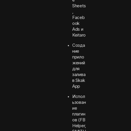
Sheets
,
Faceb
ook
Ads и
Keitaro
Созда
ние
прило
жений
для
залива
в Skak
App
Испол
ьзован
ие
плагин
ов (FB
Helper,