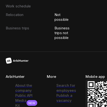
Work schedule
Relocation
Not
possible
Business trips
Business
trips not
possible
ArbiHunter
More
Mobile app
About the
Search for
company
employees
Public API
Publish a
Media
vacancy
NEW
Kit