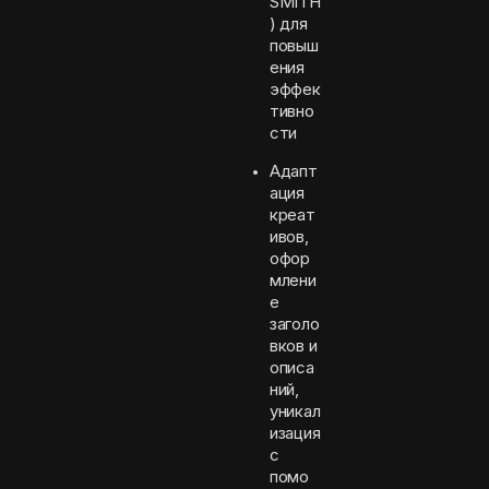
SMITH
) для
повыш
ения
эффек
тивно
сти
Адапт
ация
креат
ивов,
офор
млени
е
заголо
вков и
описа
ний,
уникал
изация
с
помо