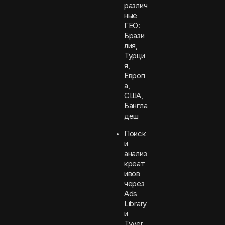
различ
ные
ГЕО:
Брази
лия,
Турци
я,
Европ
а,
США,
Бангла
деш
Поиск
и
анализ
креат
ивов
через
Ads
Library
и
Tyver