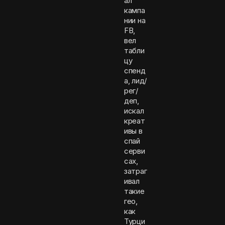
ал
кампа
нии на
FB,
вел
табли
цу
спенд
а, лид/
рег/
деп,
искал
креат
ивы в
спай
серви
сах,
затраг
ивал
такие
гео,
как
Турци