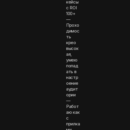
кейсы
с ROI
100+
—
Прохо
димос
ть
крео
высок
ая,
умею
попад
ать в
настр
оение
аудит
ории
—
Работ
аю как
с
прилка
ми,