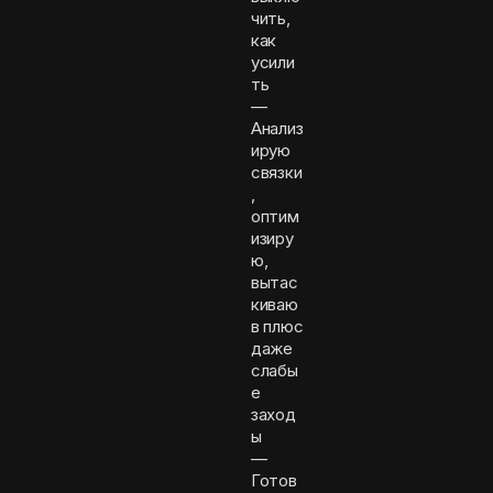
чить,
как
усили
ть
—
Анализ
ирую
связки
,
оптим
изиру
ю,
вытас
киваю
в плюс
даже
слабы
е
заход
ы
—
Готов