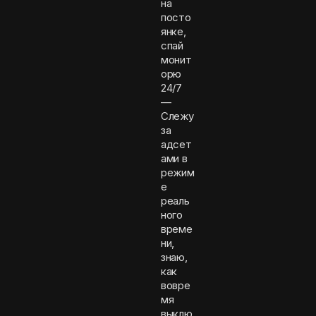
на
посто
янке,
спай
монит
орю
24/7
—
Слежу
за
адсет
ами в
режим
е
реаль
ного
време
ни,
знаю,
как
вовре
мя
выклю