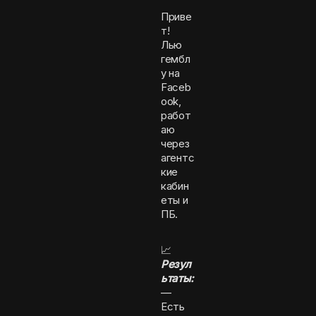
Приве
т!
Лью
гембл
у на
Faceb
ook,
работ
аю
через
агентс
кие
кабин
еты и
ПБ.
📈
Резул
ьтаты:
—
Есть