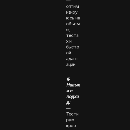
—
оптим
изиру
юсь на
объём
е,
теста
х и
быстр
ой
адапт
ации.
🧠
Навык
и и
подхо
д:
—
Тести
рую
крео