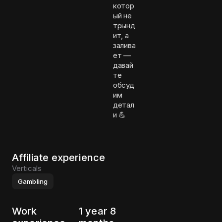
котор
ый не
трынд
ит, а
залива
ет —
давай
те
обсуд
им
детал
и 💪
Affiliate experience
Verticals
Gambling
Work
1 year 8