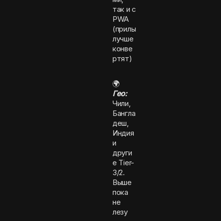
так и с
PWA
(прилы
лучше
конве
ртят)
🌍
Гео:
Чили,
Бангла
деш,
Индия
и
други
е Tier-
3/2.
Выше
пока
не
лезу