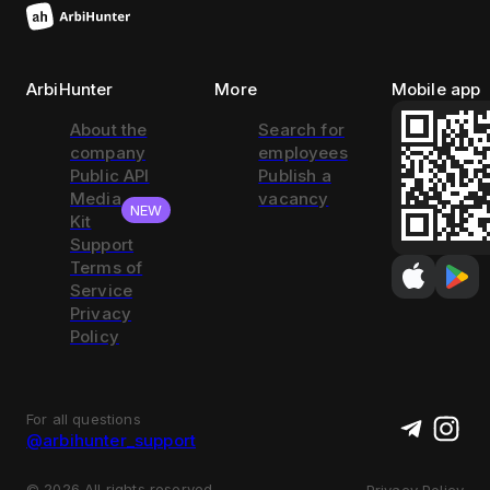
ArbiHunter
More
Mobile app
About the
Search for
company
employees
Public API
Publish a
Media
vacancy
NEW
Kit
Support
Terms of
Service
Privacy
Policy
For all questions
@arbihunter_support
©
2026
All rights reserved