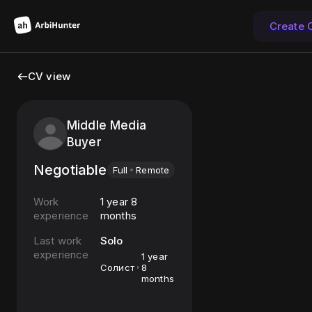
Create 
CV view
Middle Media
Buyer
Negotiable
Full
Remote
Work
1 year 8
experience
months
Last work
Solo
experience
1 year
Солист
8
months