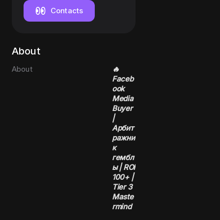
Contacts
About
About
🔥
Faceb
ook
Media
Buyer
|
Арбит
ражни
к
гембл
ы | ROI
100+ |
Tier 3
Maste
rmind