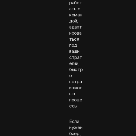
работ
ать с
коман
дой,
адапт
ирова
ться
под
ваши
страт
егии,
быстр
о
встра
иваюс
ь в
проце
ссы
Если
нужен
баер,