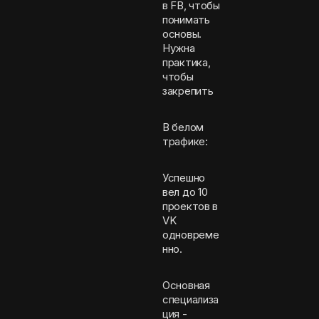
в FB, чтобы
понимать
основы.
Нужна
практика,
чтобы
закрепить
В белом
трафике:
Успешно
вел до 10
проектов в
VK
одновреме
нно.
Основная
специализа
ция -