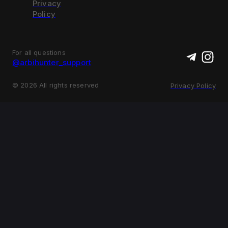
Privacy
Policy
For all questions
@arbihunter_support
©
2026
All rights reserved
Privacy Policy