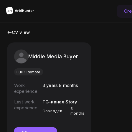
Cre
CV view
Middle Media Buyer
Full
Remote
Work
3 years 8 months
experience
Last work
TG-канал Story
experience
3
Совладелец
months
Telegram-
канала