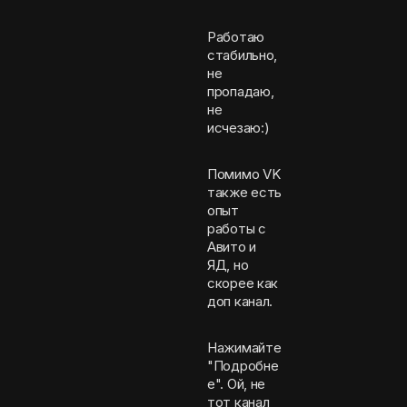
Работаю
стабильно,
не
пропадаю,
не
исчезаю:)
Помимо VK
также есть
опыт
работы с
Авито и
ЯД, но
скорее как
доп канал.
Нажимайте
"Подробне
е". Ой, не
тот канал