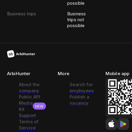
possible
Business trips
Business
trips not
possible
ArbiHunter
More
Mobile app
About the
Search for
company
employees
Public API
Publish a
Media
vacancy
NEW
Kit
Support
Terms of
Service