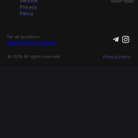
Service
Privacy
Policy
For all questions
@arbihunter_support
©
2026
All rights reserved
Privacy Policy