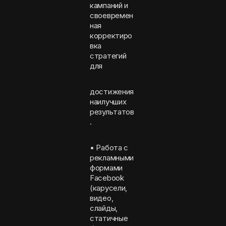
кампаний и
своевремен
ная
корректиро
вка
стратегий
для
достижения
наилучших
результатов
.
• Работа с
рекламными
формами
Facebook
(карусели,
видео,
слайды,
статичные