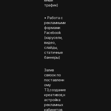
мный
трафик)
• Работа с
рекламными
формами
Facebook
(карусели,
видео,
слайды,
статичные
баннеры)
Залив
связок по
поставленн
ому
ТЗ,создание
креативов,н
астройка
рекламных
кабинетов,