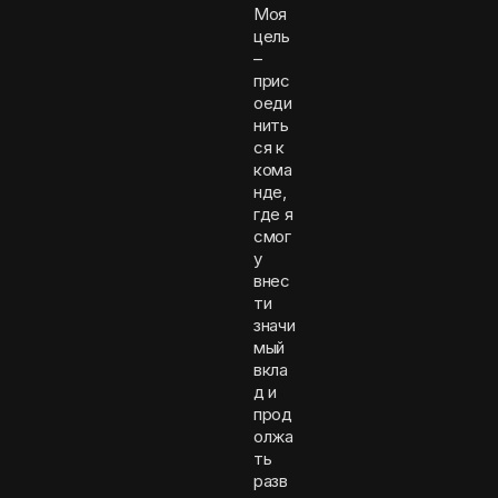
Моя
цель
–
прис
оеди
нить
ся к
кома
нде,
где я
смог
у
внес
ти
значи
мый
вкла
д и
прод
олжа
ть
разв