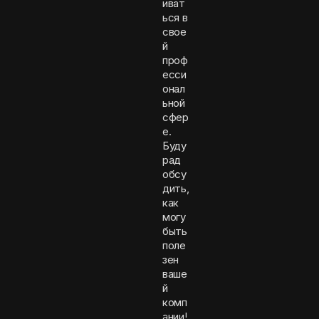
иват
ься в
свое
й
проф
есси
онал
ьной
сфер
е.
Буду
рад
обсу
дить,
как
могу
быть
поле
зен
ваше
й
комп
ании!