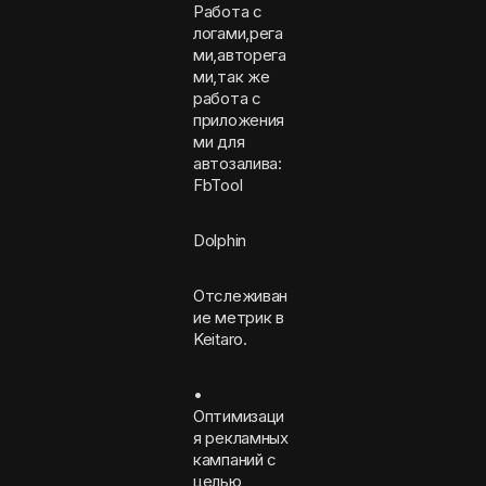
Работа с
логами,рега
ми,авторега
ми,так же
работа с
приложения
ми для
автозалива:
FbTool
Dolphin
Отслеживан
ие метрик в
Keitaro.
•
Оптимизаци
я рекламных
кампаний с
целью