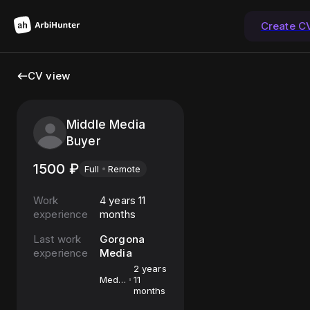
Create C
CV view
Middle Media
Buyer
1500
₽
Full
Remote
Work
4 years 11
experience
months
Last work
Gorgona
experience
Media
2 years
Media
11
buyer
months