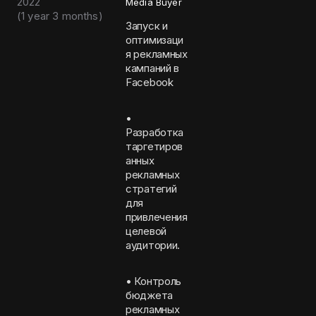
2022
Media Buyer
(
1 year 3 months
)
Запуск и
оптимизаци
я рекламных
кампаний в
Facebook
•
Разработка
таргетиров
анных
рекламных
стратегий
для
привлечения
целевой
аудитории.
• Контроль
бюджета
рекламных