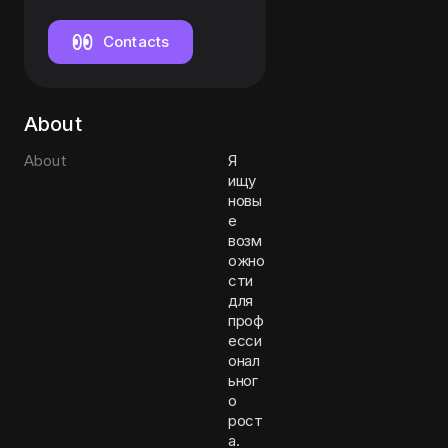
Contacts
About
About
Я
ищу
новы
е
возм
ожно
сти
для
проф
есси
онал
ьног
о
рост
а.