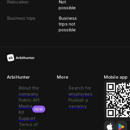
Relocation
Not
possible
Business trips
Business
trips not
possible
ArbiHunter
More
Mobile app
About the
Search for
company
employees
Public API
Publish a
Media
vacancy
NEW
Kit
Support
Terms of