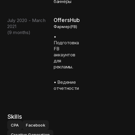
баннеры
OffersHub
July 2020 - March
2021
Фармер(FB)
(
9 months
)
•
Подготовка
FB
аккаунтов
для
рекламы.
• Ведение
отчетности
Skills
CPA
Facebook
Creative Generation