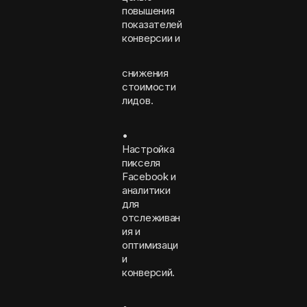
повышения
показателей
конверсии и
снижения
стоимости
лидов.
•
Настройка
пикселя
Facebook и
аналитики
для
отслеживан
ия и
оптимизаци
и
конверсий.