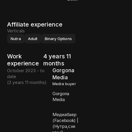
Affiliate experience
Verticals
Nutra
Adult
Binary Options
Work
4 years 11
experience
months
Gorgona
October 2023 - to
date
Media
(
2 years 11 months
)
Media buyer
Gorgona
Media
Медиабаер
(Facebook) |
(Нутра,схе