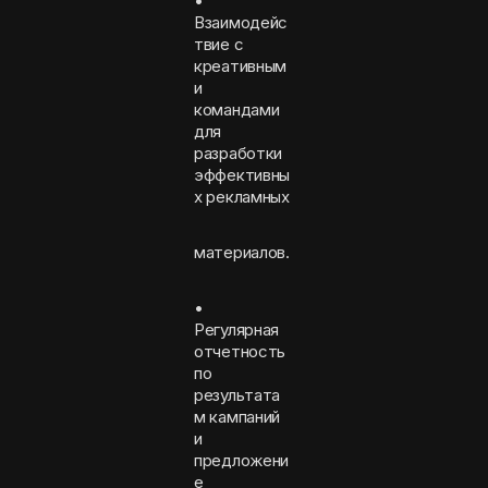
•
Взаимодейс
твие с
креативным
и
командами
для
разработки
эффективны
х рекламных
материалов.
•
Регулярная
отчетность
по
результата
м кампаний
и
предложени
е