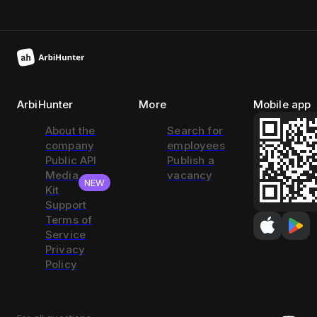
ArbiHunter
More
Mobile app
About the
Search for
company
employees
Public API
Publish a
Media
vacancy
NEW
Kit
Support
Terms of
Service
Privacy
Policy