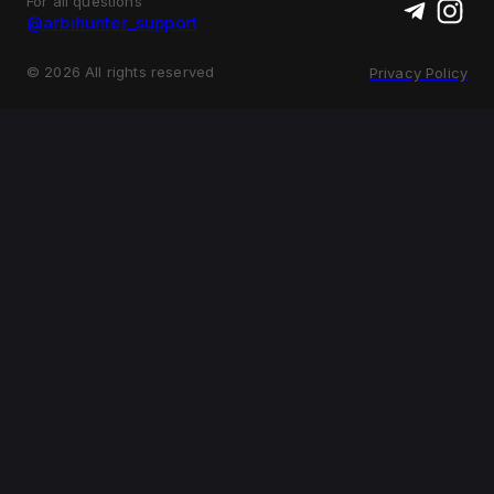
For all questions
@arbihunter_support
©
2026
All rights reserved
Privacy Policy