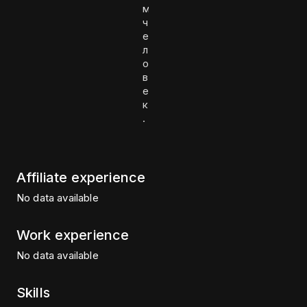
м
ч
е
л
о
в
е
к
.
Affiliate experience
No data available
Work experience
No data available
Skills