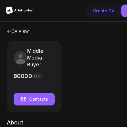
Create CV
CV view
Middle
Media
Buyer
80000
Full
Contacts
About