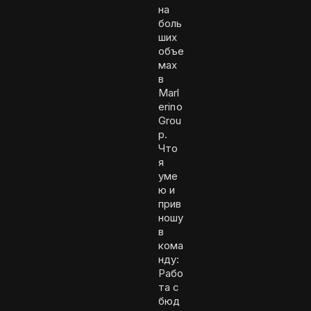
на
боль
ших
объе
мах
в
Marl
erino
Grou
p.
Что
я
уме
ю и
прив
ношу
в
кома
нду:
Рабо
та с
бюд