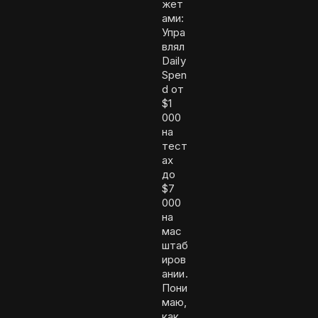
жет
ами:
Упра
влял
Daily
Spen
d от
$1
000
на
тест
ах
до
$7
000
на
мас
штаб
иров
ании.
Пони
маю,
как