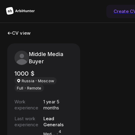
Create C
CV view
Middle Media
Buyer
1000
$
Russia
Moscow
Full
Remote
Work
1 year 5
experience
months
Last work
Lead
experience
Generals
4
Media