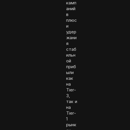
камп
аний
в
плюс
и
удер
жани
я
стаб
ильн
ой
приб
ыли
как
на
Tier-
3,
так и
на
Tier-
1
рынк