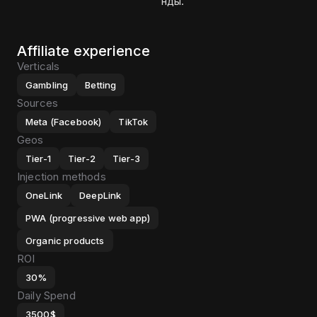
нды.
Affiliate experience
Verticals
Gambling
Betting
Sources
Meta (Facebook)
TikTok
Geos
Tier-1
Tier-2
Tier-3
Injection methods
OneLink
DeepLink
PWA (progressive web app)
Organic products
ROI
30%
Daily Spend
3500$