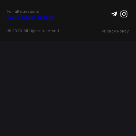
For all questions
@arbihunter_support
©
2026
All rights reserved
Privacy Policy