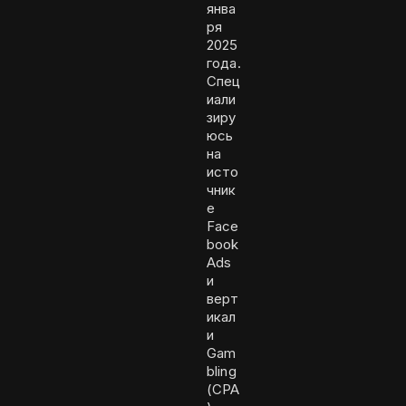
янва
ря
2025
года.
Спец
иали
зиру
юсь
на
исто
чник
е
Face
book
Ads
и
верт
икал
и
Gam
bling
(CPA