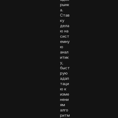
рынк
а.
Став
ку
дела
ю на
сист
емну
ю
анал
итик
у,
быст
рую
адап
таци
ю к
изме
нени
ям
алго
ритм