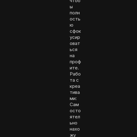
чтоб
ы
полн
ость
ю
сфок
усир
оват
ься
на
проф
ите.
Рабо
та с
креа
тива
ми:
Сам
осто
ятел
ьно
нахо
жу