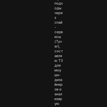
подх
оды
чере
з
спай
-
серв
исы
(Tyv
er),
сост
авля
ю ТЗ
для
моу
шн-
диза
йнер
ов и
анал
изир
ую