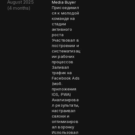
August 2025
Media Buyer
(
4 months
)
Присоединил
ся к молодой
команде на
стадии
активного
роста
Участвовал в
построении и
систематизац
ии рабочих
процессов
Заливал
трафик на
Facebook Ads
(моб.
приложения
IOS, PWA)
Анализирова
л результаты,
настраивал
связки и
оптимизиров
ал воронку
Использовал