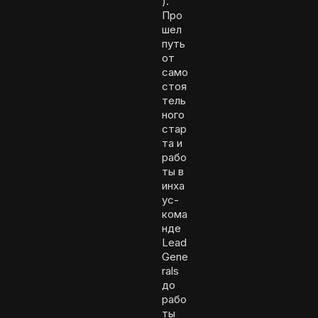
).
Про
шел
путь
от
само
стоя
тель
ного
стар
та и
рабо
ты в
инха
ус-
кома
нде
Lead
Gene
rals
до
рабо
ты