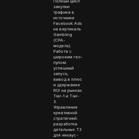
Полный цикл
закупки
трафика в
источнике
Facebook Ads
на вертикаль
Gambling
(CPA-
модель).
Работа с
широким гео-
пулом:
успешный
запуск,
вывод в плюс
и удержание
ROI на рынках
Tier-1 и Tier-
3.
Управление
креативной
стратегией:
разработка
детальных ТЗ
для инхаус-