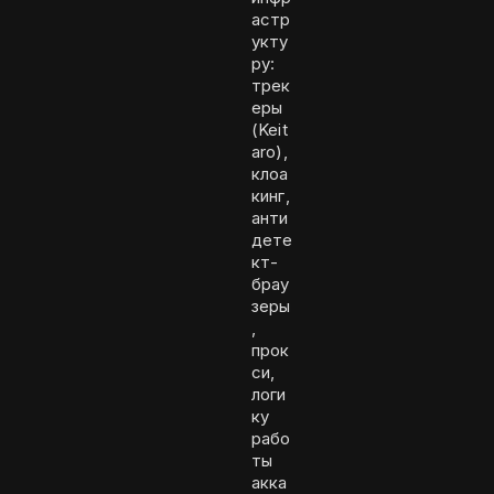
астр
укту
ру:
трек
еры
(Keit
aro),
клоа
кинг,
анти
дете
кт-
брау
зеры
,
прок
си,
логи
ку
рабо
ты
акка