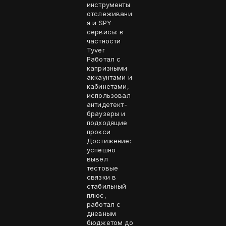
инструменты
отслеживани
я и SPY
сервисы: в
частности
Tyver
Работал с
капризными
аккаунтами и
кабинетами,
использовал
антидетект-
браузеры и
подходящие
прокси
Достижение:
успешно
вывел
тестовые
связки в
стабильный
плюс,
работал с
дневным
бюджетом до