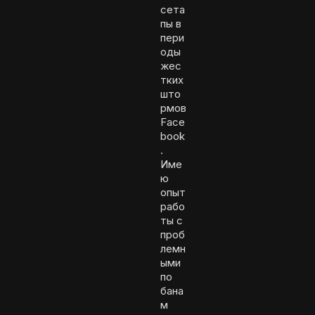
сета
пы в
пери
оды
жес
тких
што
рмов
Face
book
.
Име
ю
опыт
рабо
ты с
проб
лемн
ыми
по
бана
м