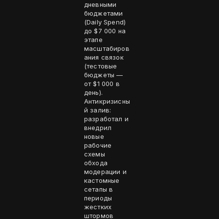
дневными
бюджетами
(Daily Spend)
до $7 000 на
этапе
масштабиров
ания связок
(тестовые
бюджеты —
от $1 000 в
день).
Антикризисны
й залив:
разработал и
внедрил
новые
рабочие
схемы
обхода
модерации и
кастомные
сетапы в
периоды
жестких
штормов