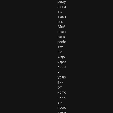
резу
льта
ты
тест
ов.
Мой
подх
од к
рабо
те:
Не
жду
идеа
льны
х
усло
вий
от
исто
чник
а и
прос
адок