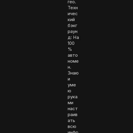
гео.
Техн
ичес
кий
бэкг
раун
д: На
100
%
авто
номе
н.
Знаю
и
уме
ю
рука
ми
наст
раив
ать
всю
инфр