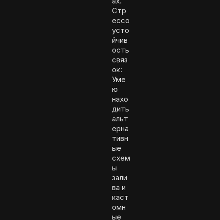
ах.
Стр
ессо
усто
йчив
ость
связ
ок:
Уме
ю
нахо
дить
альт
ерна
тивн
ые
схем
ы
зали
ва и
каст
омн
ые