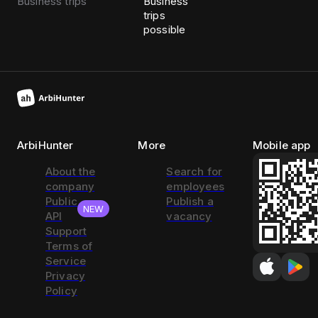
Business trips
Business
trips
possible
ArbiHunter
More
Mobile app
About the
Search for
company
employees
Public
Publish a
NEW
API
vacancy
Support
Terms of
Service
Privacy
Policy