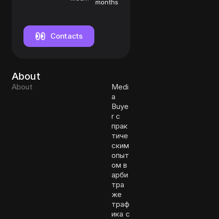
months
Buyer
Contacts
About
About
Medi
a
Buye
r с
прак
тиче
ским
опыт
ом в
арби
тра
же
траф
ика с