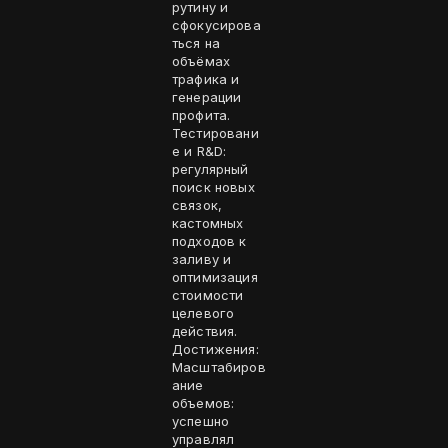
рутину и
сфокусирова
ться на
объёмах
трафика и
генерации
профита.
Тестировани
е и R&D:
регулярный
поиск новых
связок,
кастомных
подходов к
заливу и
оптимизация
стоимости
целевого
действия.
Достижения:
Масштабиров
ание
объемов:
успешно
управлял