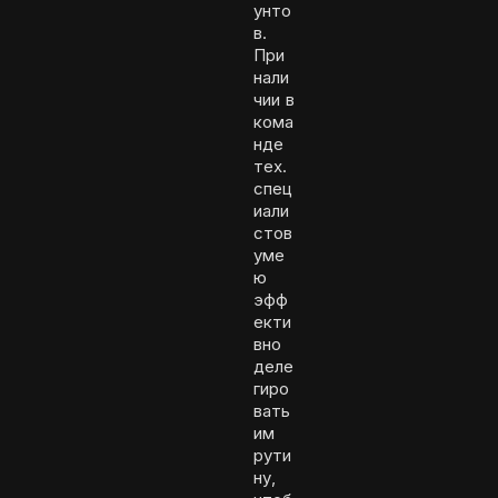
унто
в.
При
нали
чии в
кома
нде
тех.
спец
иали
стов
уме
ю
эфф
екти
вно
деле
гиро
вать
им
рути
ну,