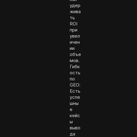
удер
жива
ть
ROI
при
увел
ичен
ии
объе
мов.
Гибк
ость
по
GEO:
Есть
успе
шны
е
кейс
ы
выво
да