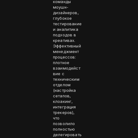
команды
моушн-
дизайнеров,
глубокое
тестирование
и аналитика
подходов в
креативах.
Эффективный
менеджмент
процессов:
плотное
взаимодейст
вие с
техническим
отделом
(настройка
сетапов,
клоакинг,
интеграция
трекеров),
что
позволило
полностью
делегировать