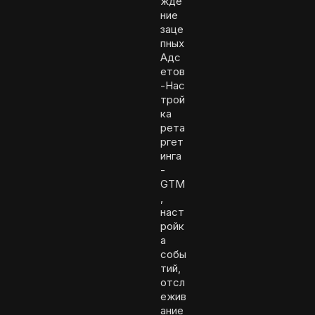
жде
ние
заце
пных
Адс
етов
-Нас
трой
ка
рета
ргет
инга
-
GTM
,
наст
ройк
а
собы
тий,
отсл
ежив
ание