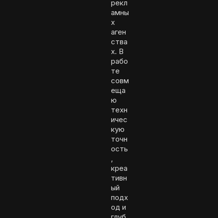
рекл
амны
х
аген
ства
х. В
рабо
те
совм
еща
ю
техн
ичес
кую
точн
ость
,
креа
тивн
ый
подх
од и
глуб