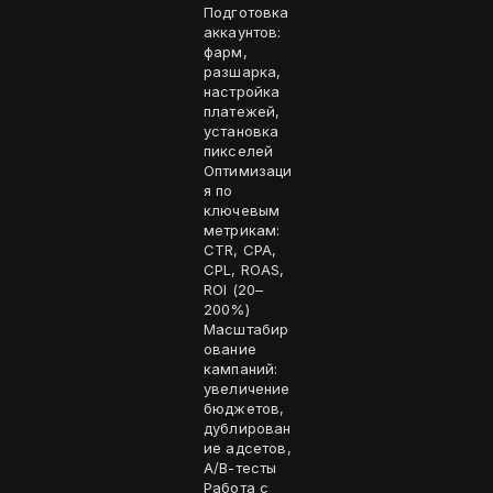
Подготовка
аккаунтов:
фарм,
разшарка,
настройка
платежей,
установка
пикселей
Оптимизаци
я по
ключевым
метрикам:
CTR, CPA,
CPL, ROAS,
ROI (20–
200%)
Масштабир
ование
кампаний:
увеличение
бюджетов,
дублирован
ие адсетов,
A/B-тесты
Работа с