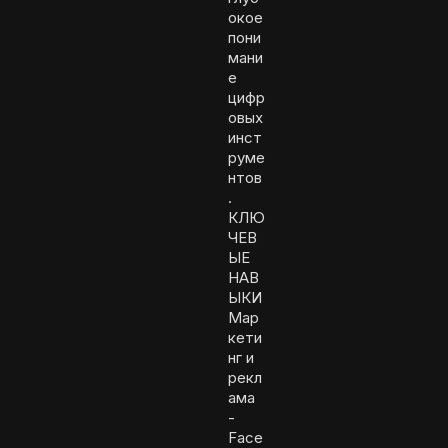
окое
пони
мани
е
цифр
овых
инст
руме
нтов
.
КЛЮ
ЧЕВ
ЫЕ
НАВ
ЫКИ
Мар
кети
нг и
рекл
ама
-
Face