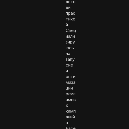
летн
ей
прак
тико
й.
Спец
иали
зиру
юсь
на
запу
ске
и
опти
миза
ции
рекл
амны
х
камп
аний
в
Face