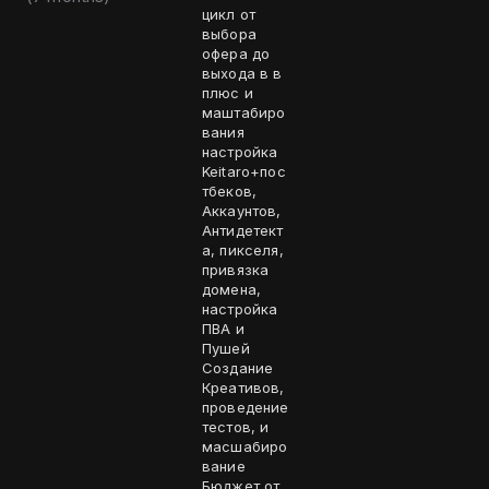
цикл от
выбора
офера до
выхода в в
плюс и
маштабиро
вания
настройка
Keitaro+пос
тбеков,
Аккаунтов,
Антидетект
а, пикселя,
привязка
домена,
настройка
ПВА и
Пушей
Создание
Креативов,
проведение
тестов, и
масшабиро
вание
Бюджет от