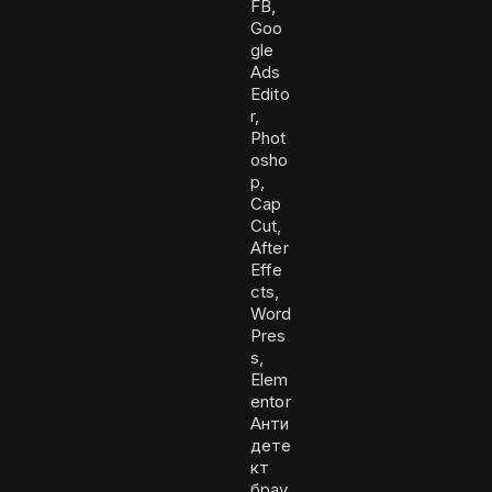
FB,
Goo
gle
Ads
Edito
r,
Phot
osho
p,
Cap
Cut,
After
Effe
cts,
Word
Pres
s,
Elem
entor
Анти
дете
кт
брау