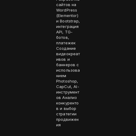
сайтов на
WordPress
(Elementor)
и Bootstrap,
интеграция
API, TG-
ботов,
платежек
Создание
видеокреат
ивов и
баннеров с
использова
нием
Photoshop,
CapCut, AI-
инструмент
ов Анализ
конкуренто
в и выбор
стратегии
продвижен
ия