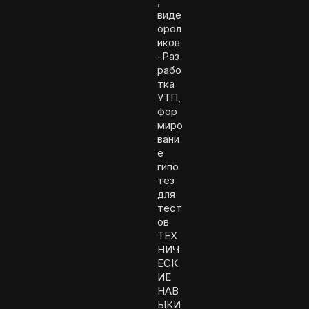
,
виде
орол
иков
-Раз
рабо
тка
УТП,
фор
миро
вани
е
гипо
тез
для
тест
ов
ТЕХ
НИЧ
ЕСК
ИЕ
НАВ
ЫКИ