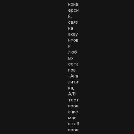
конв
ерси
й,
связ
ка
акау
нтов
и
люб
ых
сета
пов
-Ана
лити
ка,
A/B
тест
иров
ание,
мас
штаб
иров