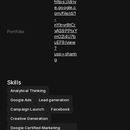
https://driv
e.google.c
om/file/d/1
-
nYInyr8tCr
vAS9PPtxY
Portfolio
mO2l4U7b
uEF9/view
?
usp=sharin
g
Skills
Analytical Thinking
Google Ads
Lead generation
Campaign Launch
Facebook
Creative Generation
Google Certified Marketing