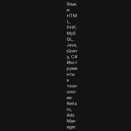
Язык
и:
HTM
L,
PHP,
MyS
QL,
Java,
jQuer
y, C#
Инст
руме
нты
и
техн
олог
ии:
Keita
ro,
Ads
Man
ager