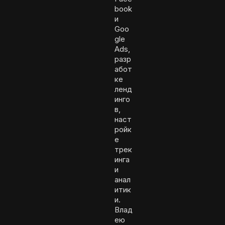
book
и
Goo
gle
Ads,
разр
абот
ке
ленд
инго
в,
наст
ройк
е
трек
инга
и
анал
итик
и.
Влад
ею