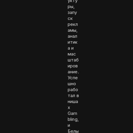
укту
ры,
запу
ск
рекл
амы,
анал
итик
а и
мас
штаб
иров
ание.
Успе
шно
рабо
тал в
ниша
х
Gam
bling,
и
Белы