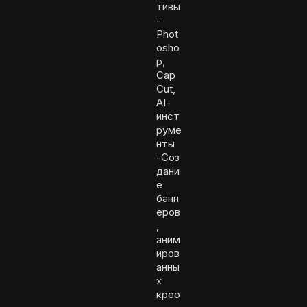
тивы
-
Phot
osho
p,
Cap
Cut,
AI-
инст
руме
нты
-Соз
дани
е
банн
еров
,
аним
иров
анны
х
крео