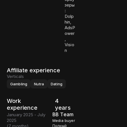
зеры
:
Dolp
hin,
AdsP
ower
,
Visio
n
Affiliate experience
Verticals
Gambling
Nutra
Dating
Work
4
experience
years
BB Team
January 2025 - July
2025
Media buyer
(
7 months
)
Полный