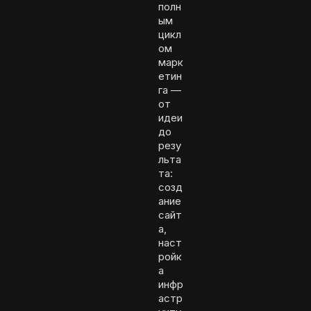
полн
ым
цикл
ом
марк
етин
га —
от
идеи
до
резу
льта
та:
созд
ание
сайт
а,
наст
ройк
а
инфр
астр