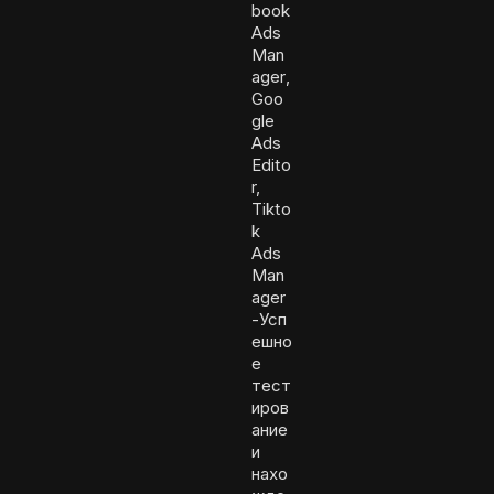
book
Ads
Man
ager,
Goo
gle
Ads
Edito
r,
Tikto
k
Ads
Man
ager
-Усп
ешно
е
тест
иров
ание
и
нахо