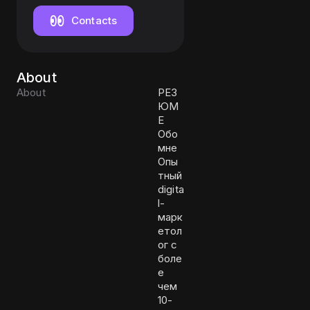
Contacts
About
About
РЕЗ
ЮМ
Е
Обо
мне
Опы
тный
digita
l-
марк
етол
ог с
боле
е
чем
10-