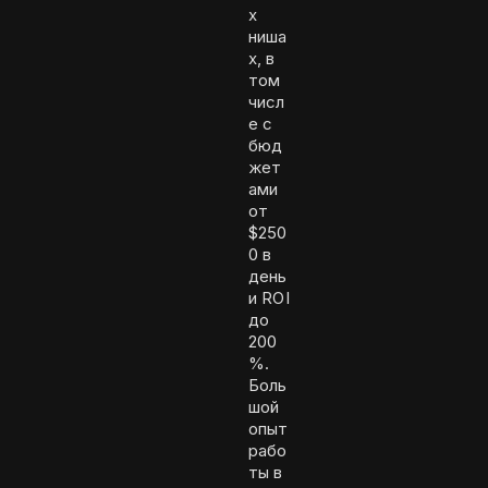
х
ниша
х, в
том
числ
е с
бюд
жет
ами
от
$250
0 в
день
и ROI
до
200
%.
Боль
шой
опыт
рабо
ты в