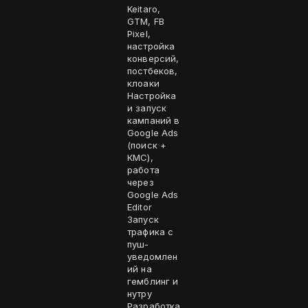
Keitaro,
GTM, FB
Pixel,
настройка
конверсий,
постбеков,
клоаки
Настройка
и запуск
кампаний в
Google Ads
(поиск +
КМС),
работа
через
Google Ads
Editor
Запуск
трафика с
пуш-
уведомлен
ий на
гемблинг и
нутру
Разработка