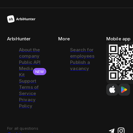
ArbiHunter
More
Mobile app
About the
Search for
company
employees
Public API
Publish a
Media
vacancy
NEW
Kit
Support
Terms of
Service
Privacy
Policy
For all questions