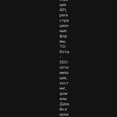
ция
API,
реги
стра
цион
ные
фор
мы,
TG-
боты
-
SEO-
опти
миза
ция,
хост
инг,
дом
ены
Диза
йн и
креа