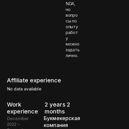
NDA,
но
вопро
сы по
опыту
работ
у
можно
задать
лично.
Affiliate experience
No data available
Work
2 years 2
experience
months
Букмекерская
December
2022 -
компания