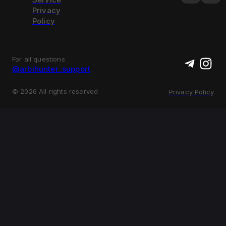
Privacy
Policy
For all questions
@arbihunter_support
©
2026
All rights reserved
Privacy Policy