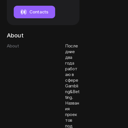
Contacts
About
About
После
дние
два
года
работ
аю в
сфере
Gambli
ng&Bet
ting.
Назван
ия
проек
тов
под