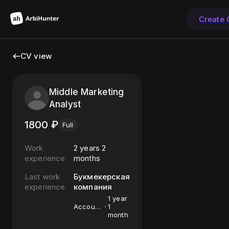
Create
CV view
Middle Marketing
Analyst
1800
₽
Full
Work
2 years 2
experience
months
Last work
Букмекерская
experience
компания
1 year
Account
1
Manager
month