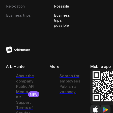
Relocation
Possible
Business trips
Business
trips
possible
ArbiHunter
More
Mobile app
About the
Search for
company
employees
Public API
Publish a
Media
vacancy
NEW
Kit
Support
Terms of
Service