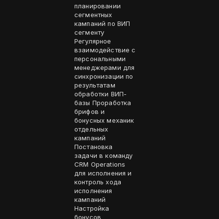
планировании
сегментных
кампаний по ВИП
сегменту
Регулярное
взаимодействие с
персональными
менеджерами для
синхронизации по
результатам
обработки ВИП-
базы Проработка
брифов и
бонусных механик
отдельных
кампаний
Постановка
задачи в команду
CRM Operations
для исполнения и
контроль хода
исполнения
кампаний
Настройка
бонусов