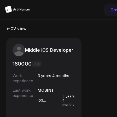
Cr
CV view
Middle iOS Developer
180000
Full
Work
3 years 4 months
experience
Last work
MOBINT
experience
3 years
IOS
4
разработчик
months