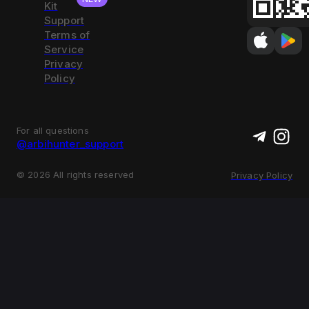
Kit
Support
Terms of
Service
Privacy
Policy
For all questions
@arbihunter_support
©
2026
All rights reserved
Privacy Policy