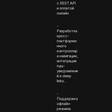
с REST API
и оплатой
онлайн
-
Разработка
кросс-
платформе
нного
контроллер
а навигации,
интеграция
пуш-
уведомлени
й и deep
links.
-
Поддержка
офлайн-
режима