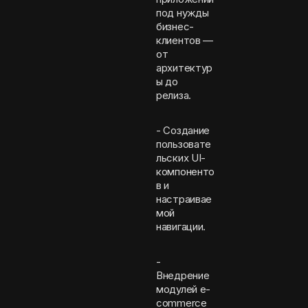
под нужды
бизнес-
клиентов —
от
архитектур
ы до
релиза.
- Создание
пользовате
льских UI-
компоненто
в и
настраивае
мой
навигации.
-
Внедрение
модулей e-
commerce