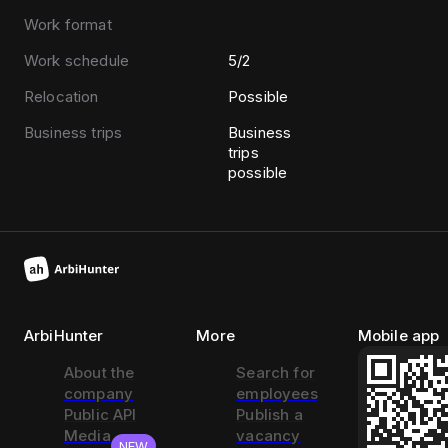
Work format
Work schedule
5/2
Relocation
Possible
Business trips
Business
trips
possible
ArbiHunter
More
Mobile app
About the
Search for
company
employees
Public API
Publish a
Media
vacancy
NEW