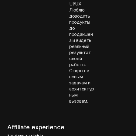
UI/UX.
Люблю
доводить
продукты
до
продакшен
а и видеть
реальный
результат
своей
работы.
Открыт к
новым
задачам и
архитектур
ным
вызовам.
Affiliate experience