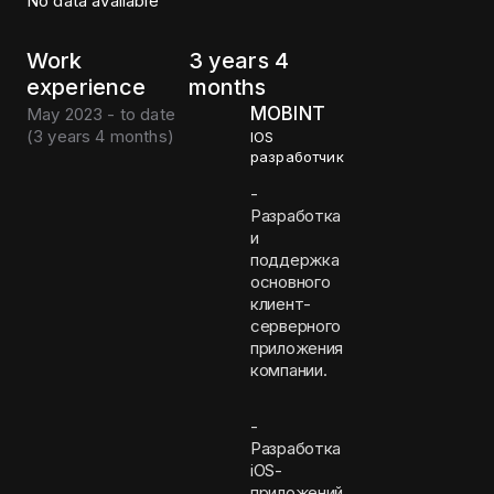
No data available
Work
3 years 4
experience
months
MOBINT
May 2023 - to date
(
3 years 4 months
)
IOS
разработчик
-
Разработка
и
поддержка
основного
клиент-
серверного
приложения
компании.
-
Разработка
iOS-
приложений