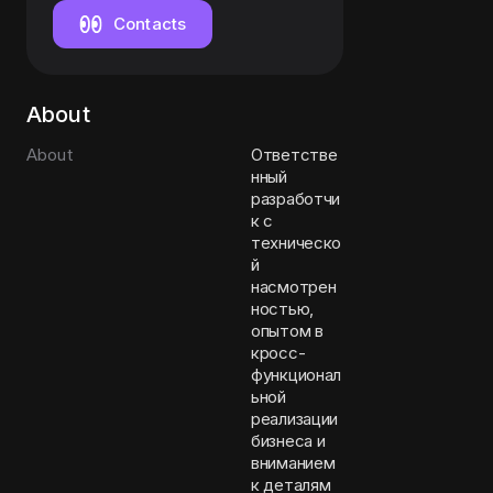
Contacts
About
About
Ответстве
нный
разработчи
к с
техническо
й
насмотрен
ностью,
опытом в
кросс-
функционал
ьной
реализации
бизнеса и
вниманием
к деталям