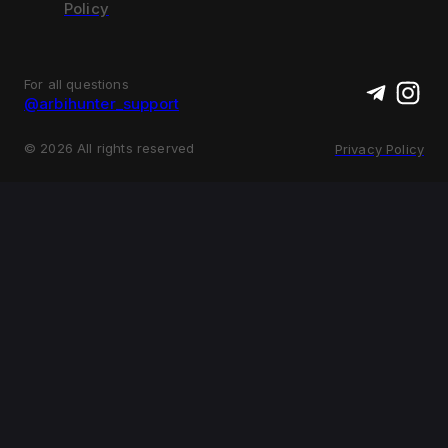
Policy
For all questions
@arbihunter_support
©
2026
All rights reserved
Privacy Policy