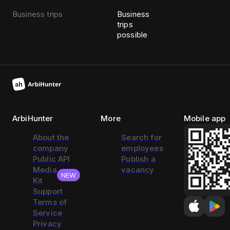
Business trips
Business
trips
possible
ArbiHunter
More
Mobile app
About the
Search for
company
employees
Public API
Publish a
Media
vacancy
NEW
Kit
Support
Terms of
Service
Privacy