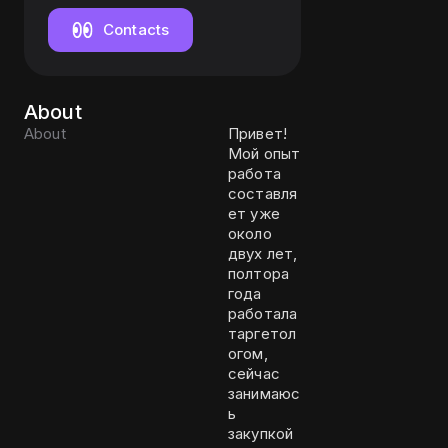
блогерами
Contacts
About
About
Привет!
Мой опыт
работа
составля
ет уже
около
двух лет,
полтора
года
работала
таргетол
огом,
сейчас
занимаюс
ь
закупкой