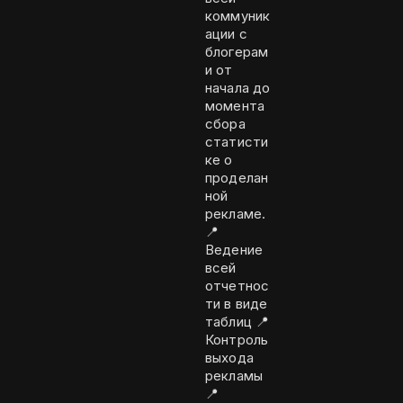
коммуник
ации с
блогерам
и от
начала до
момента
сбора
статисти
ке о
проделан
ной
рекламе.
📍
Ведение
всей
отчетнос
ти в виде
таблиц 📍
Контроль
выхода
рекламы
📍