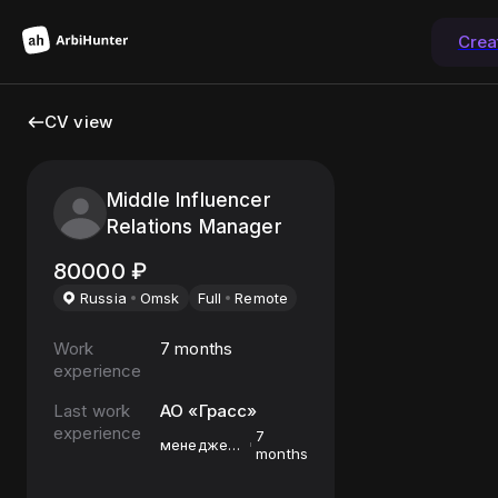
Crea
CV view
Middle Influencer
Relations Manager
80000
₽
Russia
Omsk
Full
Remote
Work
7 months
experience
Last work
АО «Грасс»
experience
7
менеджер
months
по работе
с