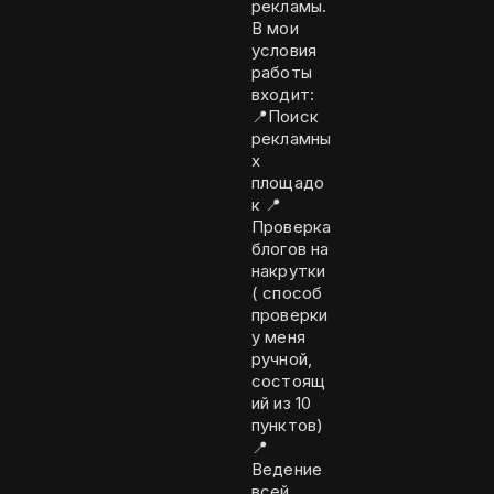
рекламы.
В мои
условия
работы
входит:
📍Поиск
рекламны
х
площадо
к 📍
Проверка
блогов на
накрутки
( способ
проверки
у меня
ручной,
состоящ
ий из 10
пунктов)
📍
Ведение
всей