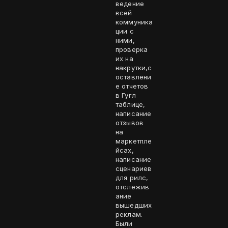
ведение
всей
коммуника
ции с
ними,
проверка
их на
накрутки,с
оставлени
е отчетов
в Гугл
таблице,
написание
отзывов
на
маркетпле
йсах,
написание
сценариев
для рилс,
отслежив
ание
вышедших
реклам.
Были