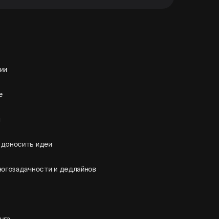
ии
е
я
 доносить идеи
ногозадачности и дедлайнов
нга