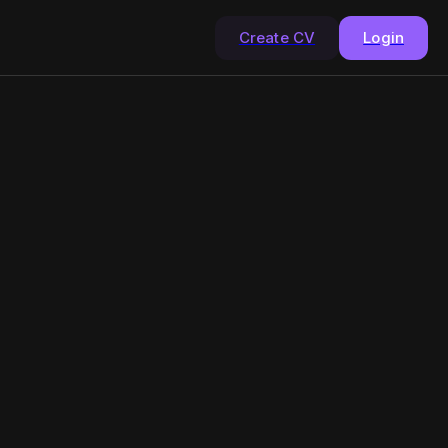
Create CV
Login