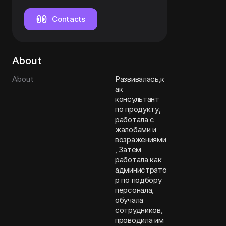
Contacts
About
About
Развивалась,к
ак
консультант
по продукту,
работала с
жалобами и
возражениями
, Затем
работала как
администрато
р по подбору
персонала,
обучала
сотрудников,
проводила им