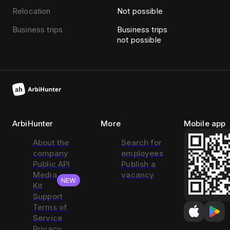
Relocation
Not possible
Business trips
Business trips
not possible
ArbiHunter
More
Mobile app
About the
Search for
company
employees
Public API
Publish a
Media
vacancy
NEW
Kit
Support
Terms of
Service
Privacy