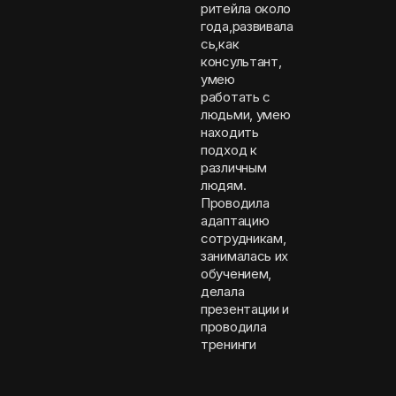
ритейла около
года,развивала
сь,как
консультант,
умею
работать с
людьми, умею
находить
подход к
различным
людям.
Проводила
адаптацию
сотрудникам,
занималась их
обучением,
делала
презентации и
проводила
тренинги