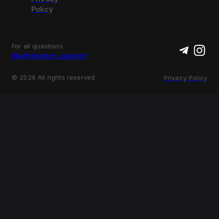
Policy
For all questions
@arbihunter_support
©
2026
All rights reserved
Privacy Policy