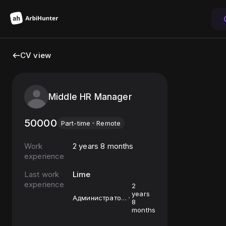
CV view
Middle HR Manager
50000
Part-time
Remote
Work
2 years 8 months
experience
Last work
Lime
experience
2
years
Администратор
8
по работе с
months
персоналом