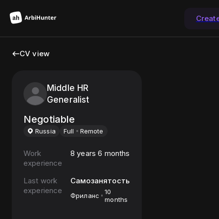
Creat
CV view
Middle HR
Generalist
Negotiable
Russia
Full
Remote
Work
8 years 6 months
experience
Last work
Самозанятость
experience
10
Фриланс
months