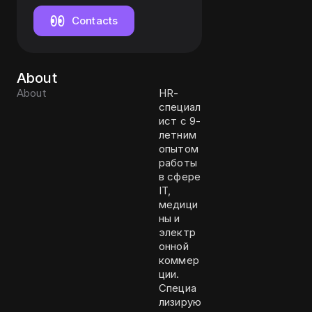
Contacts
About
About
HR-
специал
ист с 9-
летним
опытом
работы
в сфере
IT,
медици
ны и
электр
онной
коммер
ции.
Специа
лизирую