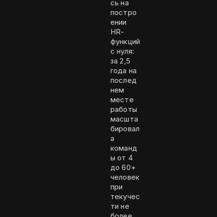
сь на
постро
ении
HR-
функций
с нуля:
за 2,5
года на
послед
нем
месте
работы
масшта
бировал
а
команд
ы от 4
до 60+
человек
при
текучес
ти не
более