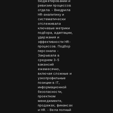
бюджетировании и
ревизии процессов
отдела. - Внедрила
HR-аналитику и
систематически
отслеживала
ключевые метрики
подбора, адаптации,
удержания и
эффективности HR-
процессов. Подбор
персонала -
Закрывала в
среднем 3-5
вакансий
ежемесячно,
включая сложные и
узкопрофильные
позиции в IT,
информационной
безопасности,
проектном
менеджменте,
продажах, финансах
и HR. - Вела полный