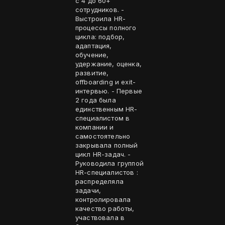
с 4 до 60+
сотрудников. -
Выстроила HR-
процессы полного
цикла: подбор,
адаптация,
обучение,
удержание, оценка,
развитие,
offboarding и exit-
интервью. - Первые
2 года была
единственным HR-
специалистом в
компании и
самостоятельно
закрывала полный
цикл HR-задач. -
Руководила группой
HR-специалистов :
распределяла
задачи,
контролировала
качество работы,
участвовала в