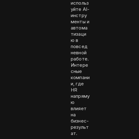
использ
уйте AI-
инстру
менты и
автома
тизаци
ю в
повсед
невной
работе.
Интере
сные
компани
и, где
HR
напряму
ю
влияет
на
бизнес-
результ
ат.