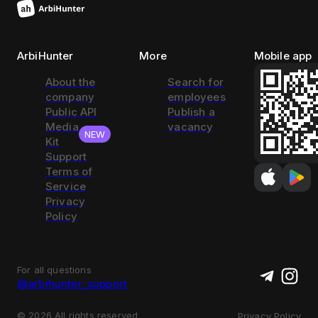
ArbiHunter
More
Mobile app
About the
Search for
company
employees
Public API
Publish a
Media
vacancy
NEW
Kit
Support
Terms of
Service
Privacy
Policy
For all questions
@arbihunter_support
©
2026
All rights reserved
Privacy Policy