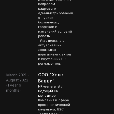
вопросам
кадрового
администрирования,
отпусков,
больничных,
графиков и
изменений условий
работы.
-Участвовала в
актуализации
локальных
нормативных актов
и внутренних HR-
регламентов.
OOO "Хелс
March 2021 -
August 2022
Бадди"
(
1 year 6
HR-generalist /
months
)
Ведущий HR-
менеджер
Компания в сфере
профилактической
медицины, B2C
(Хелс Бадди) и