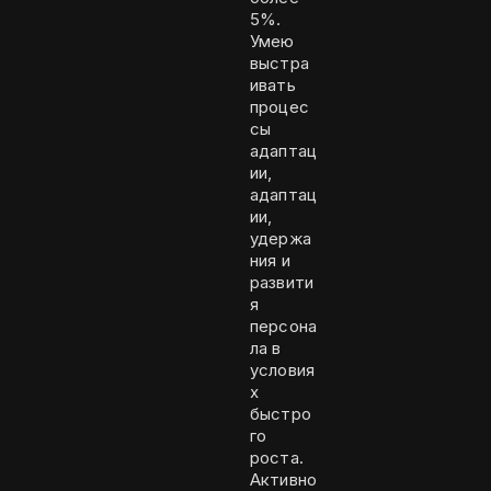
5%.
Умею
выстра
ивать
процес
сы
адаптац
ии,
адаптац
ии,
удержа
ния и
развити
я
персона
ла в
условия
х
быстро
го
роста.
Активно