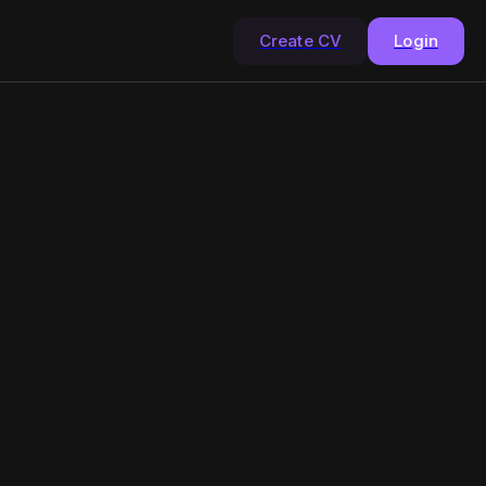
Create CV
Login