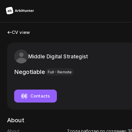
CV view
Middle Digital Strategist
Negotiable
Full
Remote
Contacts
About
About
2 года работаю по созданию 3