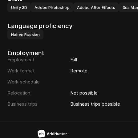
Unity 3D
Adobe Photoshop
Adobe After Effects
3ds Ma
Language proficiency
Native
Russian
Employment
Employment
Full
Work format
Remote
Work schedule
Relocation
Not possible
Business trips
Business trips possible