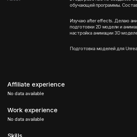
обучающей программы. Составл
Изучаю after effects. Делаю анимац
подготовки 2D модели и анимация для игры на движке UNITY. Сборка и
настройка анимации 3D моделе
Подготовка моделей для Unreal
Affiliate experience
No data available
Work experience
No data available
Skills