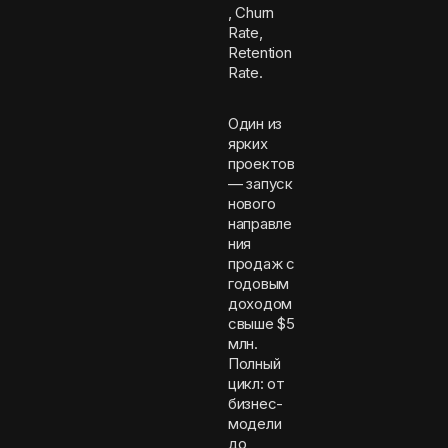
, Churn
Rate,
Retention
Rate.
Один из
ярких
проектов
— запуск
нового
направле
ния
продаж с
годовым
доходом
свыше $5
млн.
Полный
цикл: от
бизнес-
модели
до