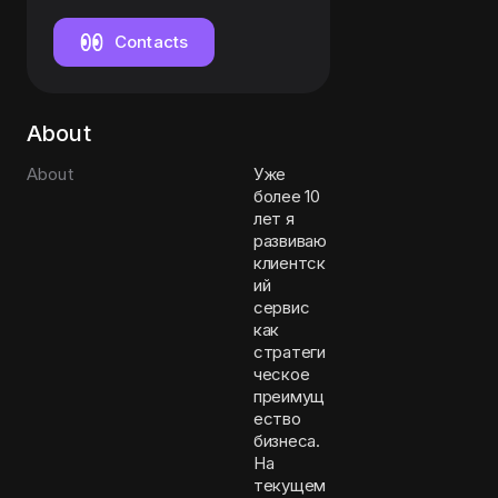
Contacts
About
About
Уже
более 10
лет я
развиваю
клиентск
ий
сервис
как
стратеги
ческое
преимущ
ество
бизнеса.
На
текущем