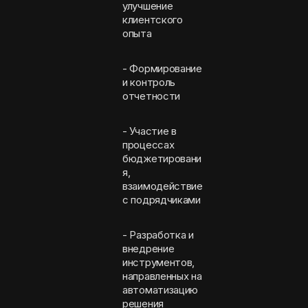
улучшение
клиентского
опыта
- Формирование
и контроль
отчетности
- Участие в
процессах
бюджетировани
я,
взаимодействие
с подрядчиками
- Разработка и
внедрение
инструментов,
направленных на
автоматизацию
решения