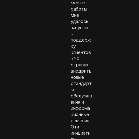
месте
работы
мне
удалось
запустит
ь
поддерж
ку
клиентов
в 20+
странах,
внедрить
новые
стандарт
ы
обслужив
ания и
информа
ционные
решения.
Эти
инициати