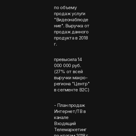
по объему
продаж услуги
"Видеонаблюде
ние". Выручка от
продаж данного
продукта в 2018
г.
превысила 14
000 000 руб.
(27% от всей
выручки макро-
региона "Центр"
в сегменте В2С)
- План продаж
Интернет/ТВ в
канале
Входящий
Телемаркетинг
по итогам 2018 г.