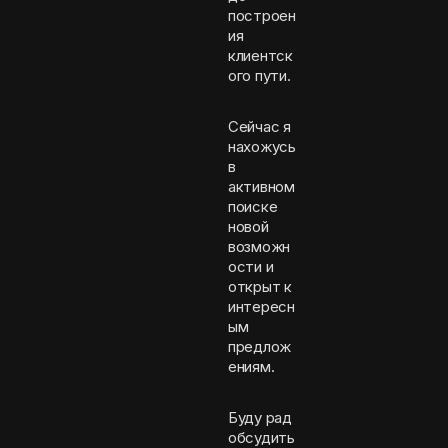
построен
ия
клиентск
ого пути.
Сейчас я
нахожусь
в
активном
поиске
новой
возможн
ости и
открыт к
интересн
ым
предлож
ениям.
Буду рад
обсудить