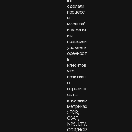
вы
сделали
процесс
ы
масштаб
ируемым
и и
повысили
удовлетв
оренност
ь
клиентов,
что
позитивн
о
отразило
сь на
ключевых
метриках
: FCR,
CSAT,
NPS, LTV,
GGR/NGR