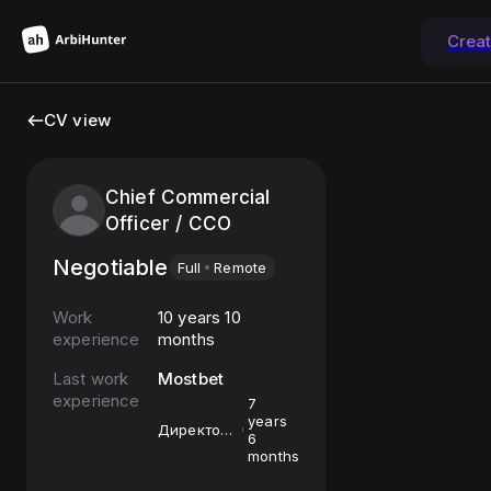
Crea
CV view
Chief Commercial
Officer / CCO
Negotiable
Full
Remote
Work
10 years 10
experience
months
Last work
Mostbet
experience
7
years
Директор
6
по
months
сервису и
продажам