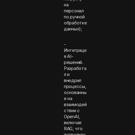
на
персонал
по ручной
обработке
данных);
-
Интеграци
я AI-
решений.
Разработа
л и
внедрил
процессы,
основанны
е на
взаимодей
ствии с
OpenAI,
включая
RAG, что
позволило