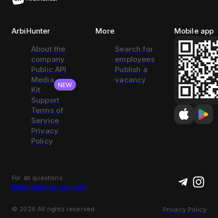
ArbiHunter
More
Mobile app
About the
Search for
company
employees
Public API
Publish a
Media
vacancy
NEW
Kit
Support
Terms of
Service
Privacy
Policy
For all questions
@arbihunter_support
©
2026
All rights reserved
Privacy Policy