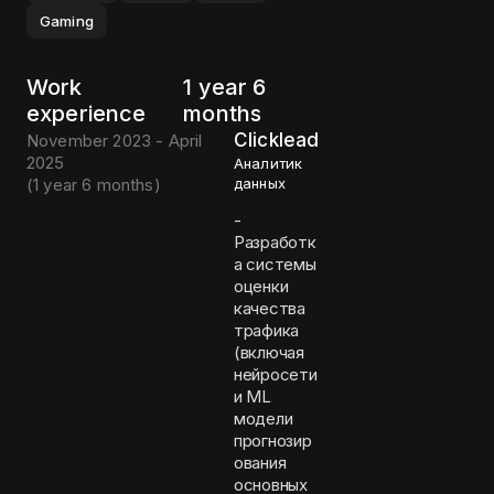
Gaming
Work
1 year 6
experience
months
Clicklead
November 2023 - April
2025
Аналитик
(
1 year 6 months
)
данных
-
Разработк
а системы
оценки
качества
трафика
(включая
нейросети
и ML
модели
прогнозир
ования
основных