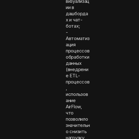
визуализац
ии в
дашборда
х и чат-
ботах;
-
Автоматиз
ация
процессов
обработки
данных
(внедрени
е ETL-
процессов
,
использов
ание
AirFlow,
что
позволило
значительн
о снизить
нагрузку