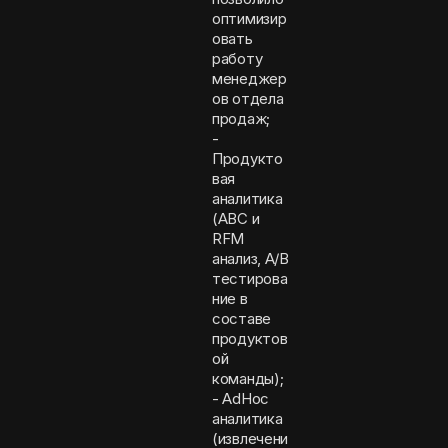
оптимизир
овать
работу
менеджер
ов отдела
продаж;
-
Продукто
вая
аналитика
(ABC и
RFM
анализ, A/B
тестирова
ние в
составе
продуктов
ой
команды);
- AdHoc
аналитика
(извлечени