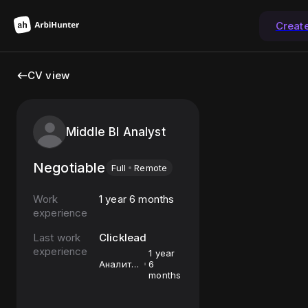
Creat
CV view
Middle BI Analyst
Negotiable
Full
Remote
Work
1 year 6 months
experience
Last work
Clicklead
experience
1 year
Аналитик
6
данных
months