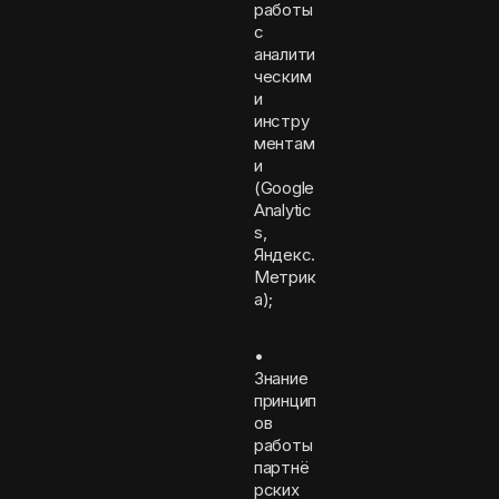
работы
с
аналити
ческим
и
инстру
ментам
и
(Google
Analytic
s,
Яндекс.
Метрик
а);
•
Знание
принцип
ов
работы
партнё
рских