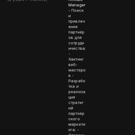
Manager
- Поиск
и
привлеч
ение
партнёр
ов для
сотрудн
ичества;
-
Хантинг
веб-
мастеро
в -
Разрабо
тка и
реализа
ция
стратег
ий
партнёр
ского
маркети
нга; -