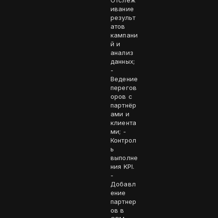
Отслеж
ивание
результ
атов
кампани
й и
анализ
данных;
-
Ведение
перегов
оров с
партнёр
ами и
клиента
ми; -
Контрол
ь
выполне
ния KPI.
-
Добавл
ение
партнер
ов в