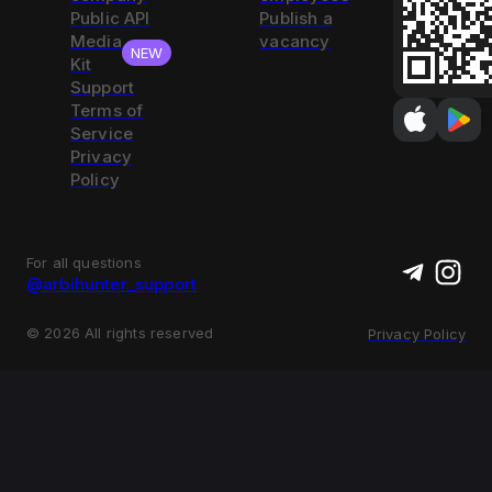
Public API
Publish a
Media
vacancy
NEW
Kit
Support
Terms of
Service
Privacy
Policy
For all questions
@arbihunter_support
©
2026
All rights reserved
Privacy Policy