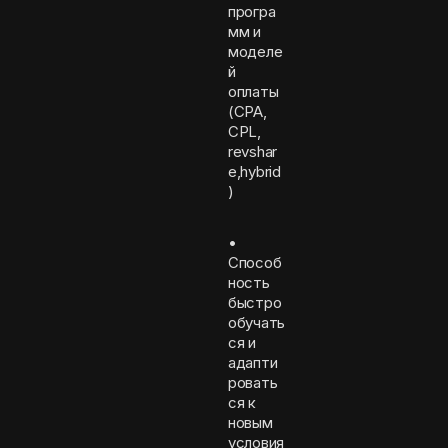
програ
мм и
моделе
й
оплаты
(CPA,
CPL,
revshar
e,hybrid
)
•
Способ
ность
быстро
обучать
ся и
адапти
ровать
ся к
новым
условия