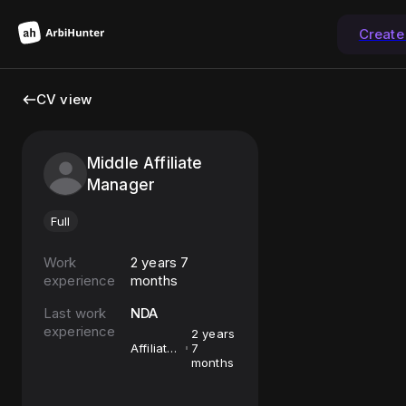
Create
CV view
Middle Affiliate
Manager
Full
Work
2 years 7
experience
months
Last work
NDA
experience
2 years
Affiliate
7
Manager
months