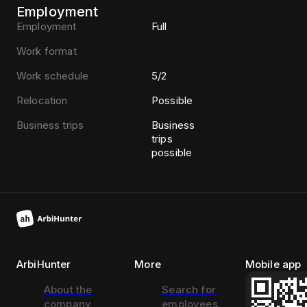
Employment
Employment
Full
Work format
Work schedule
5/2
Relocation
Possible
Business trips
Business
trips
possible
ArbiHunter
More
Mobile app
About the
Search for
company
employees