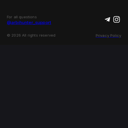
For all questions
@arbihunter_support
©
2026
All rights reserved
Privacy Policy