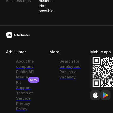
Business trips
Business
trips
possible
ArbiHunter
More
Mobile app
About the
Search for
company
employees
Public API
Publish a
Media
vacancy
NEW
Kit
Support
Terms of
Service
Privacy
Policy