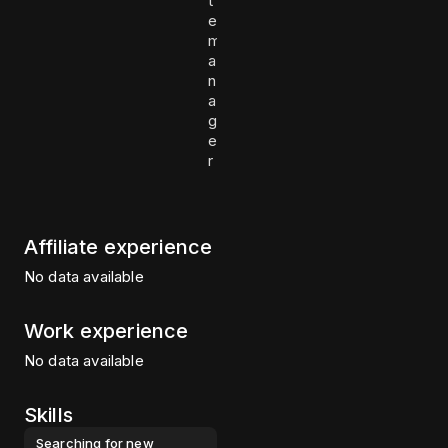
t
e
m
a
n
a
g
e
r
Affiliate experience
No data available
Work experience
No data available
Skills
Searching for new