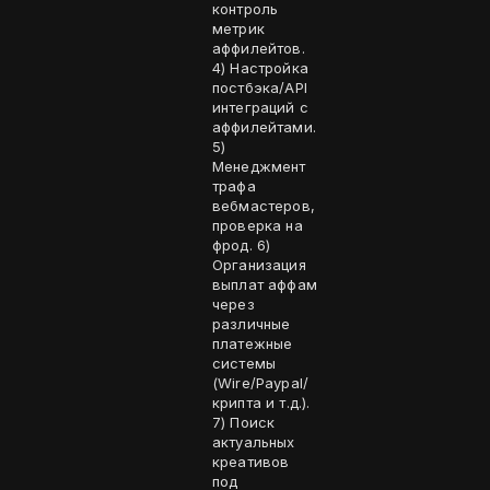
контроль
метрик
аффилейтов.
4) Настройка
постбэка/API
интеграций с
аффилейтами.
5)
Менеджмент
трафа
вебмастеров,
проверка на
фрод. 6)
Организация
выплат аффам
через
различные
платежные
системы
(Wire/Paypal/
крипта и т.д.).
7) Поиск
актуальных
креативов
под