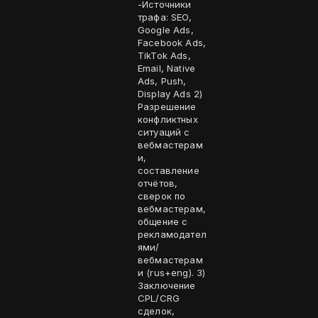
-Источники
трафа: SEO,
Google Ads,
Facebook Ads,
TikTok Ads,
Email, Native
Ads, Push,
Display Ads 2)
Разрешение
конфликтных
ситуаций с
вебмастерам
и,
составление
отчётов,
сверок по
вебмастерам,
общение с
рекламодател
ями/
вебмастерам
и (rus+eng). 3)
Заключение
CPL/CRG
сделок,