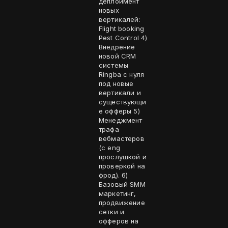
деплоймент
новых
вертикалей:
Flight booking
Pest Control 4)
Внедрение
новой CRM
системы
Ringba с нуля
под новые
вертикали и
существующи
е офферы 5)
Менеджмент
трафа
вебмастеров
(с eng
прослушкой и
проверкой на
фрод). 6)
Базовый SMM
маркетинг,
продвижение
сетки и
офферов на