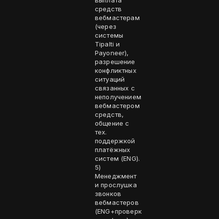
выплата
средств
вебмастерам
(через
системы
Tipalti и
Payoneer),
разрешение
конфликтных
ситуаций
связанных с
неполучением
вебмастером
средств,
общение с
тех.
поддержкой
платёжных
систем (ENG).
5)
Менеджмент
и прослушка
звонков
вебмастеров
(ENG+проверк