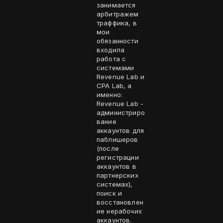
занимается
арбитражем
траффика, в
мои
обязанности
входила
работа с
системами
Revenue Lab и
CPA Lab, а
именно:
Revenue Lab -
администриро
вание
аккаунтов для
паблишеров
(после
регистрации
аккаунтов в
партнерских
системах),
поиск и
восстановлен
ие нерабочих
аккаунтов.