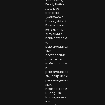
TikTok Ads,
Email, Native
Ads, Live
transfers
(warm&cold),
Display Ads. 2)
Разрешение
конфликтных
ситуаций с
вебмастерам
и/
рекламодател
ями,
составление
отчётов по
вебмастерам
и
рекламодател
ям, общение с
рекламодател
ями/
вебмастерам
и (eng). 3)
Исследовани
е и