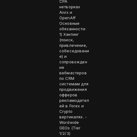
CPA
нетворках
Aivix и
OpenAff
Основные
обязанности:
1) Хантинг
(поиск,
привлечение,
собеседовани
е) и
сопровожден
ие
вебмастеров
по CRM
системам для
продвижения
офферов
рекламодател
ей в Forex и
Crypto
вертикалях. -
Wordwide
GEOs (Tier
1/2/3)