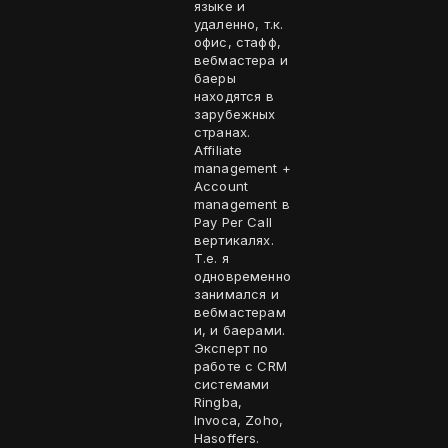
языке и
удаленно, т.к.
офис, стафф,
вебмастера и
баеры
находятся в
зарубежных
странах.
Affiliate
management +
Account
management в
Pay Per Call
вертикалях.
Т.е. я
одновременно
занимался и
вебмастерам
и, и баерами.
Эксперт по
работе с CRM
системами
Ringba,
Invoca, Zoho,
Hasoffers.