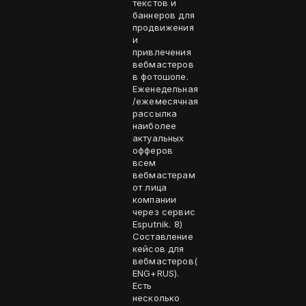
текстов и
баннеров для
продвижения
и
привлечения
вебмастеров
в фотошопе.
Еженедельная
/ежемесячная
рассылка
наиболее
актуальных
офферов
всем
вебмастерам
от лица
компании
через сервис
Esputnik. 8)
Составление
кейсов для
вебмастеров(
ENG+RUS).
Есть
несколько