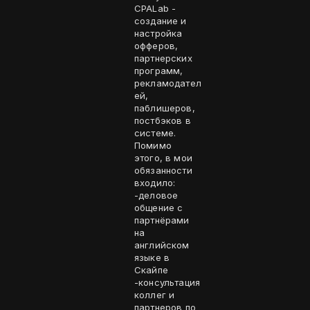
CPALab -
создание и
настройка
офферов,
партнерских
программ,
рекламодател
ей,
паблишеров,
постбэков в
системе.
Помимо
этого, в мои
обязанности
входило:
-деловое
общение с
партнёрами
на
английском
языке в
Скайпе
-консультация
коллег и
партнеров по