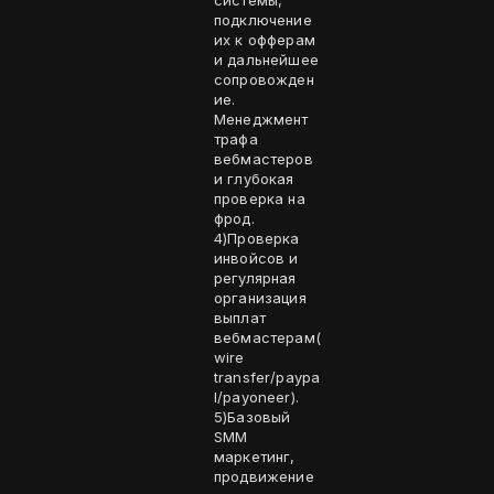
системы,
подключение
их к офферам
и дальнейшее
сопровожден
ие.
Менеджмент
трафа
вебмастеров
и глубокая
проверка на
фрод.
4)Проверка
инвойсов и
регулярная
организация
выплат
вебмастерам(
wire
transfer/paypa
l/payoneer).
5)Базовый
SMM
маркетинг,
продвижение