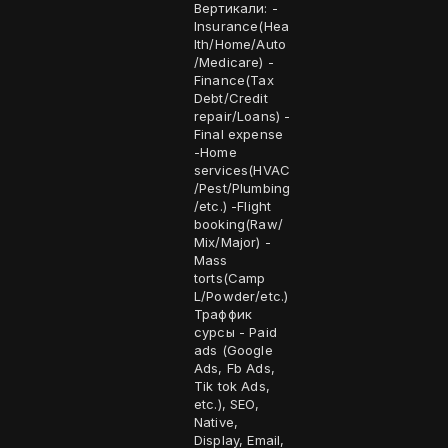
Вертикали: -
Insurance(Hea
lth/Home/Auto
/Medicare) -
Finance(Tax
Debt/Credit
repair/Loans) -
Final expense
-Home
services(HVAC
/Pest/Plumbing
/etc.) -Flight
booking(Raw/
Mix/Major) -
Mass
torts(Camp
L/Powder/etc.)
Траффик
сурсы - Paid
ads (Google
Ads, Fb Ads,
Tik tok Ads,
etc.), SEO,
Native,
Display, Email,