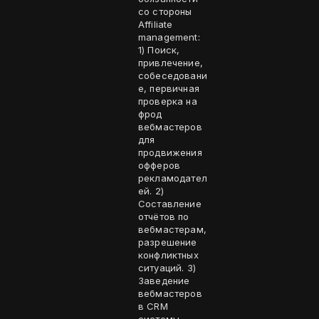
со стороны
Affiliate
management:
1) Поиск,
привлечение,
собеседовани
е, первичная
проверка на
фрод
вебмастеров
для
продвижения
офферов
рекламодател
ей. 2)
Составление
отчётов по
вебмастерам,
разрешение
конфликтных
ситуаций. 3)
Заведение
вебмастеров
в CRM