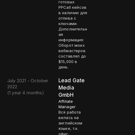
готовых
PPCall кейсов
в наличии для
отлива с
ключами.
Дополнительн
ая
информация:
Оборот моих
вебмастеров
составлял до
$15,000 в
день.
Lead Gate
July 2021 - October
2022
Media
(
1 year 4 months
)
GmbH
Affiliate
Manager
Вся работа
велась на
английском
языке, т.к.
офис,