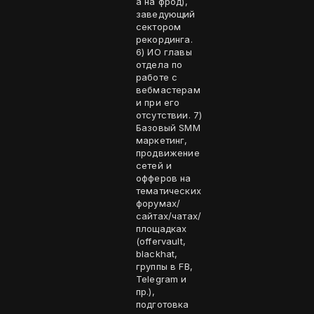
а на фрод),
заведующий
сектором
рекординга.
6) ИО главы
отдела по
работе с
вебмастерам
и при его
отсутствии. 7)
Базовый SMM
маркетинг,
продвижение
сетей и
офферов на
тематических
форумах/
сайтах/чатах/
площадках
(offervault,
blackhat,
группы в FB,
Telegram и
пр.),
подготовка