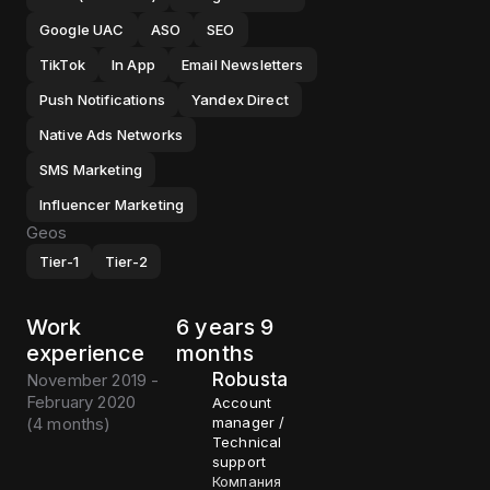
Google UAC
ASO
SEO
TikTok
In App
Email Newsletters
Push Notifications
Yandex Direct
Native Ads Networks
SMS Marketing
Influencer Marketing
Geos
Tier-1
Tier-2
Work
6 years 9
experience
months
Robusta
November 2019 -
February 2020
Account
(
4 months
)
manager /
Technical
support
Компания