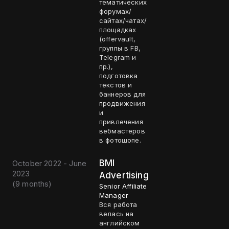
тематических
форумах/
сайтах/чатах/
площадках
(offervault,
группы в FB,
Telegram и
пр.),
подготовка
текстов и
баннеров для
продвижения
и
привлечения
вебмастеров
в фотошопе.
BMI
October 2022 - June
2023
Advertising
(
9 months
)
Senior Affiliate
Manager
Вся работа
велась на
английском