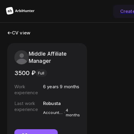
Creat
CV view
Middle Affiliate
Manager
3500
₽
Full
Work
6 years 9 months
experience
Last work
Robusta
experience
4
Account
months
manager /
Technical
support