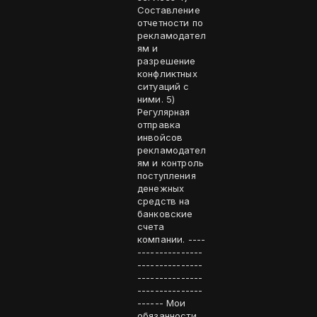
Составление
отчетности по
рекламодател
ям и
разрешение
конфликтных
ситуаций с
ними. 5)
Регулярная
отправка
инвойсов
рекламодател
ям и контроль
поступления
денежных
средств на
банковские
счета
компании. ----
---------------
---------------
---------------
---------------
------ Мои
обязанности