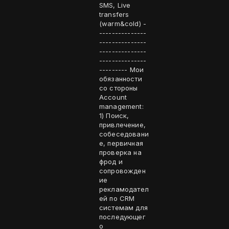
SMS, Live
transfers
(warm&cold) -
---------------
---------------
---------------
---------------
--------- Мои
обязанности
со стороны
Account
management:
1) Поиск,
привлечение,
собеседовани
е, первичная
проверка на
фрод и
сопровожден
ие
рекламодател
ей по CRM
системам для
последующег
о