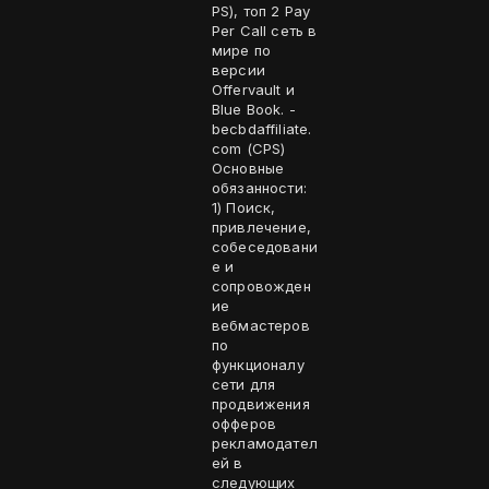
PS), топ 2 Pay
Per Call сеть в
мире по
версии
Offervault и
Blue Book. -
becbdaffiliate.
com (CPS)
Основные
обязанности:
1) Поиск,
привлечение,
собеседовани
е и
сопровожден
ие
вебмастеров
по
функционалу
сети для
продвижения
офферов
рекламодател
ей в
следующих