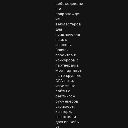
собеседовани
е и
сопровожден
ие
вебмастеров
для
привлечения
новых
игроков.
Запуск
проектов и
конкурсов с
партнерами.
Мои партнеры
- это крупные
CPA сети,
известные
сайты с
рейтингом
букмекеров,
стримеры,
капперы,
агенства и
другие вебы.
2)