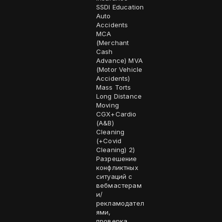
SSDI Education
Auto
Accidents
MCA
(Merchant
Cash
Advance) MVA
(Motor Vehicle
Accidents)
Mass Torts
Long Distance
Moving
CGX+Cardio
(A&B)
Cleaning
(+Covid
Cleaning) 2)
Разрешение
конфликтных
ситуаций с
вебмастерам
и/
рекламодател
ями,
проверка