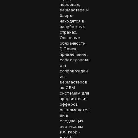
персонал,
вебмастера и
баеры
находятся в
зарубежных
странах.
Основные
обязанности:
1) Поиск,
привлечение,
собеседовани
е и
сопровожден
ие
вебмастеров
по CRM
системам для
продвижения
офферов
рекламодател
ей в
следующих
вертикалях
(US гео): -
Health