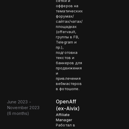
сетки и
офферов на
тематических
форумах/
сайтах/чатах/
площадках
(offervault,
группы в FB,
Telegram и
пр.),
подготовка
текстов и
баннеров для
продвижения
и
привлечения
вебмастеров
в фотошопе.
OpenAff
June 2023 -
November 2023
(ex-Aivix)
(
6 months
)
Affiliate
Manager
Работал в