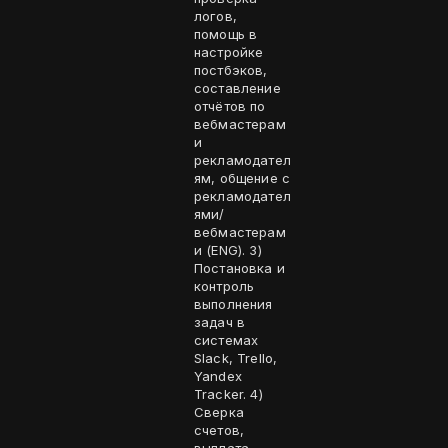
логов,
помощь в
настройке
постбэков,
составление
отчётов по
вебмастерам
и
рекламодател
ям, общение с
рекламодател
ями/
вебмастерам
и (ENG). 3)
Постановка и
контроль
выполнения
задач в
системах
Slack, Trello,
Yandex
Tracker. 4)
Сверка
счетов,