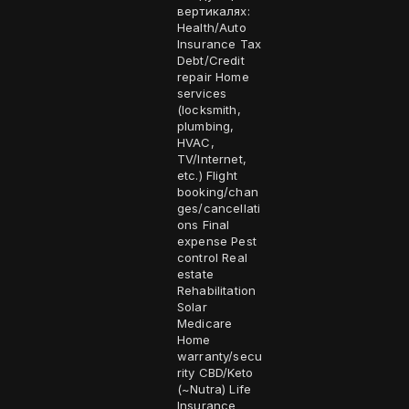
вертикалях:
Health/Auto
Insurance Tax
Debt/Credit
repair Home
services
(locksmith,
plumbing,
HVAC,
TV/Internet,
etc.) Flight
booking/chan
ges/cancellati
ons Final
expense Pest
control Real
estate
Rehabilitation
Solar
Medicare
Home
warranty/secu
rity CBD/Keto
(~Nutra) Life
Insurance