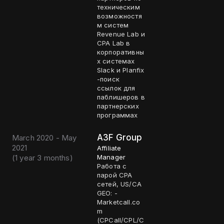
техническим
возможностя
м систем
Revenue Lab и
CPA Lab в
корпоративны
х системах
Slack и Planfix
-поиск
ссылок для
паблишеров в
партнерских
программах
A3F Group
March 2020 - May
2021
Affiliate
(
1 year 3 months
)
Manager
Работа с
парой CPA
сетей, US/CA
GEO: -
Marketcall.co
m
(CPCall/CPL/C