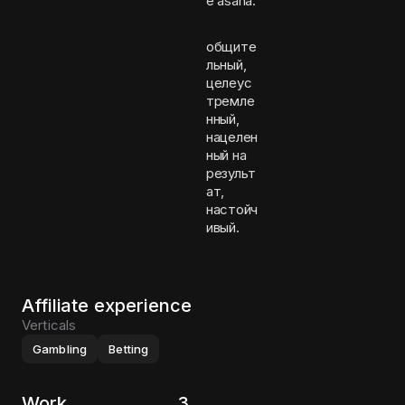
е asana.
общите
льный,
целеус
тремле
нный,
нацелен
ный на
результ
ат,
настойч
ивый.
Affiliate experience
Verticals
Gambling
Betting
Work
3