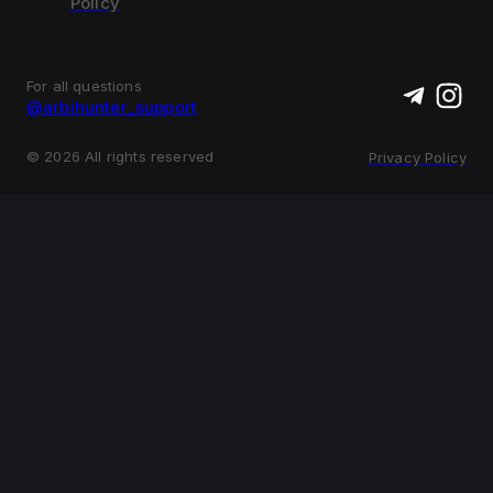
Policy
For all questions
@arbihunter_support
©
2026
All rights reserved
Privacy Policy