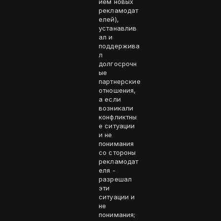
ием новых
рекламодат
елей),
устанавлив
ал и
поддержива
л
долгосрочн
ые
партнерские
отношения,
а если
возникали
конфликтны
е ситуации
и не
понимания
со стороны
рекламодат
еля -
разрешал
эти
ситуации и
не
понимания;