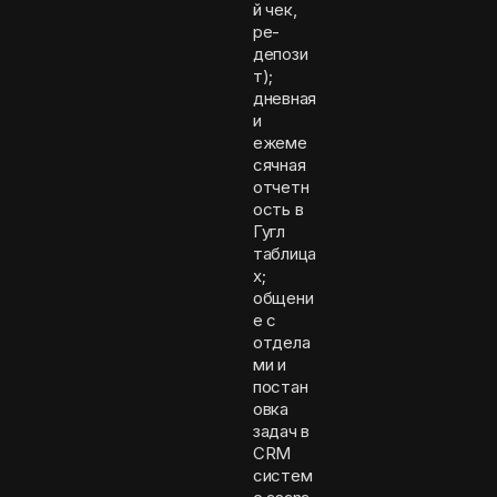
й чек,
ре-
депози
т);
дневная
и
ежеме
сячная
отчетн
ость в
Гугл
таблица
х;
общени
е с
отдела
ми и
постан
овка
задач в
CRM
систем