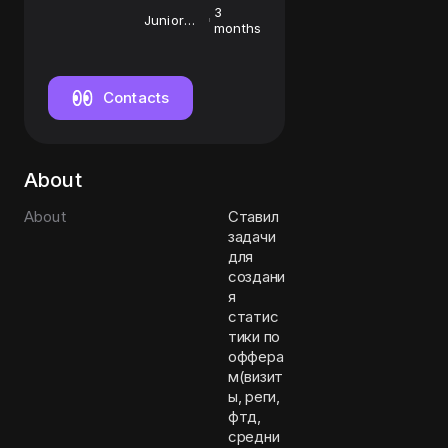
3
Junior
months
account
manager
Contacts
About
About
Ставил
задачи
для
создани
я
статис
тики по
оффера
м(визит
ы, реги,
фтд,
средни