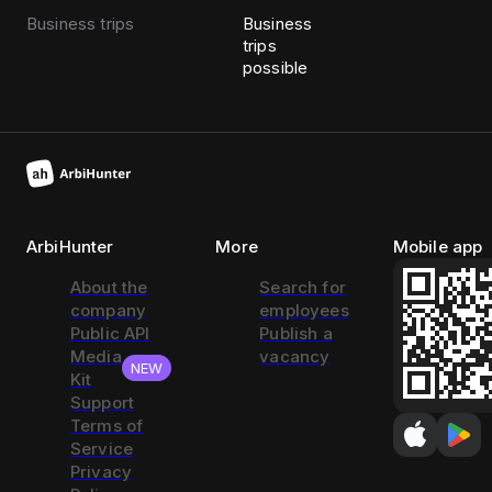
Business trips
Business
trips
possible
ArbiHunter
More
Mobile app
About the
Search for
company
employees
Public API
Publish a
Media
vacancy
NEW
Kit
Support
Terms of
Service
Privacy