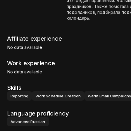
и отредактированный: Больше года работала в сфере продаж детских
праздников. Также помогала с организацией: назначала артистов, находила
подрядчиков, подбирала под
календарь.
Affiliate experience
No data available
Work experience
No data available
Skills
Reporting
Work Schedule Creation
Warm Email Campaign
Language proficiency
Advanced
Russian