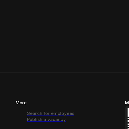
More
M
Search for employees
Publish a vacancy