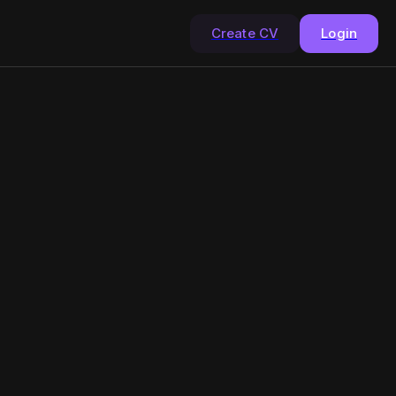
Create CV
Login