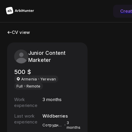
Crea
CV view
Junior Content
Marketer
500
$
Armenia
Yerevan
Full
Remote
Work
3 months
experience
Last work
Wildberries
experience
3
Сотрудник
months
ПВЗ