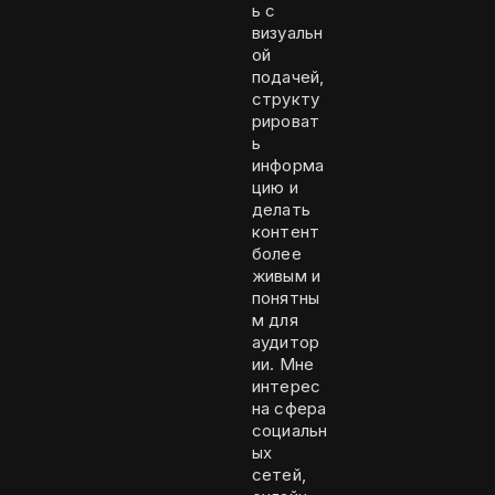
ь с
визуальн
ой
подачей,
структу
рироват
ь
информа
цию и
делать
контент
более
живым и
понятны
м для
аудитор
ии. Мне
интерес
на сфера
социальн
ых
сетей,