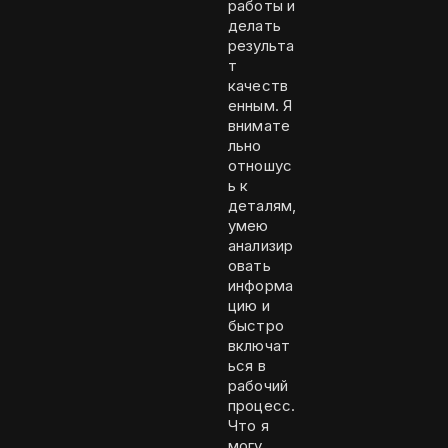
работы и
делать
результа
т
качеств
енным. Я
внимате
льно
отношус
ь к
деталям,
умею
анализир
овать
информа
цию и
быстро
включат
ься в
рабочий
процесс.
Что я
могу