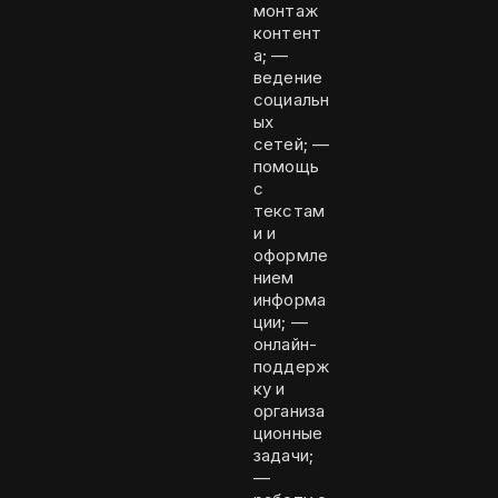
монтаж
контент
а; —
ведение
социальн
ых
сетей; —
помощь
с
текстам
и и
оформле
нием
информа
ции; —
онлайн-
поддерж
ку и
организа
ционные
задачи;
—