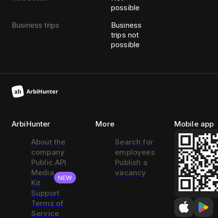
possible
Business trips
Business
trips not
possible
ArbiHunter
More
Mobile app
About the
Search for
company
employees
Public API
Publish a
Media
vacancy
NEW
Kit
Support
Terms of
Service