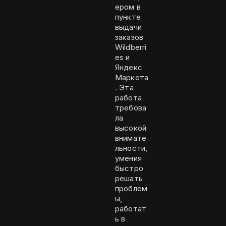
ером в
пункте
выдачи
заказов
Wildberri
es и
Яндекс
Маркета
. Эта
работа
требова
ла
высокой
внимате
льности,
умения
быстро
решать
проблем
ы,
работат
ь в