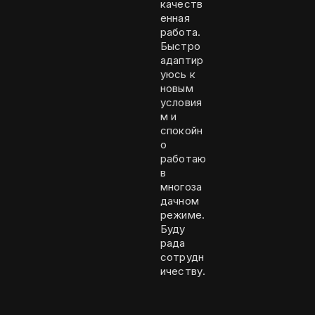
качеств
енная
работа.
Быстро
адаптир
уюсь к
новым
условия
м и
спокойн
о
работаю
в
многоза
дачном
режиме.
Буду
рада
сотрудн
ичеству.