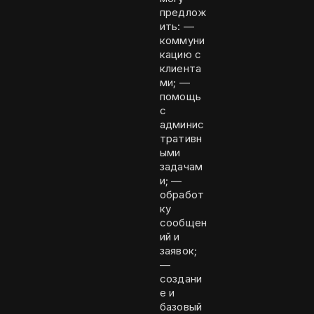
предлож
ить: —
коммуни
кацию с
клиента
ми; —
помощь
с
админис
тративн
ыми
задачам
и; —
обработ
ку
сообщен
ий и
заявок;
—
создани
е и
базовый