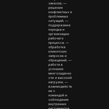
заказов; —
решение
конфликтных и
проблемных
ситуаций; —
поддержание
порядка и
организации
рабочего
процесса; —
обработка
клиентских
запросов и
обращений; —
работа в
условиях
многозадачно
сти и высокой
нагрузки; —
взаимодейств
ие с
командой и
соблюдение
внутренних
регламентов.