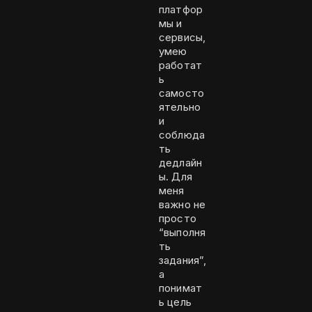
платфор
мы и
сервисы,
умею
работат
ь
самосто
ятельно
и
соблюда
ть
дедлайн
ы. Для
меня
важно не
просто
“выполня
ть
задания”,
а
понимат
ь цель