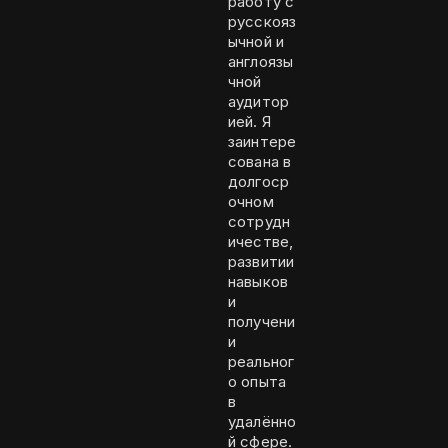
работу с
русскояз
ычной и
англоязы
чной
аудитор
ией. Я
заинтере
сована в
долгоср
очном
сотрудн
ичестве,
развитии
навыков
и
получени
и
реальног
о опыта
в
удалённо
й сфере.