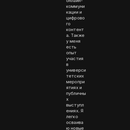
онлайн-
коммуни
кации и
цифрово
го
контент
а. Также
у меня
есть
опыт
участия
в
универси
тетских
меропри
ятиях и
публичны
х
выступл
ениях. Я
легко
осваива
ю новые