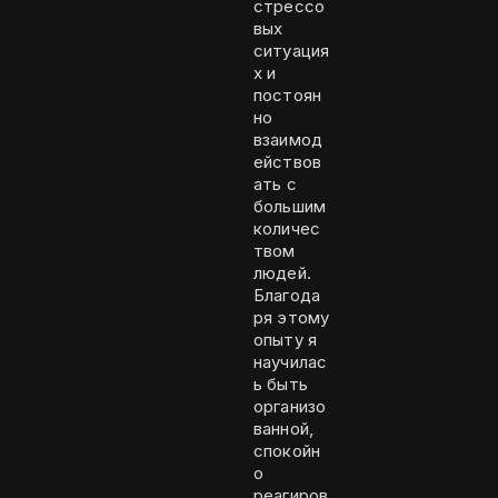
стрессо
вых
ситуация
х и
постоян
но
взаимод
ействов
ать с
большим
количес
твом
людей.
Благода
ря этому
опыту я
научилас
ь быть
организо
ванной,
спокойн
о
реагиров