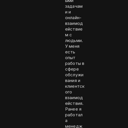
ыми
задачам
и и
онлайн-
взаимод
ействие
м с
людьми.
У меня
есть
опыт
работы в
сфере
обслужи
вания и
клиентск
ого
взаимод
ействия.
Ранее я
работал
а
менедж