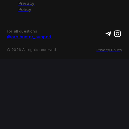
Privacy
Policy
For all questions
@arbihunter_support
©
2026
All rights reserved
Privacy Policy