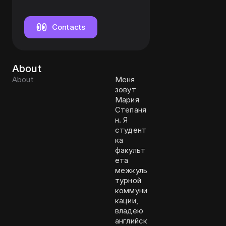
Contacts
About
About
Меня
зовут
Мария
Степаня
н. Я
студент
ка
факульт
ета
межкуль
турной
коммуни
кации,
владею
английск