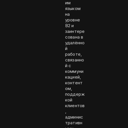
им
языком
на
уровне
B2 и
заинтере
сована в
удалённо
й
работе,
связанно
й с
коммуни
кацией,
контент
ом,
поддерж
кой
клиентов
,
админис
тративн