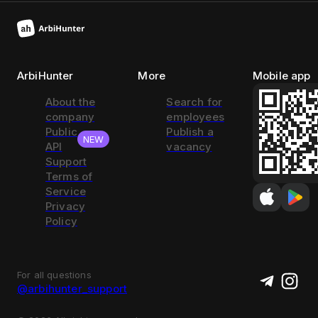
ArbiHunter
More
Mobile app
About the
Search for
company
employees
Public
Publish a
NEW
API
vacancy
Support
Terms of
Service
Privacy
Policy
For all questions
@arbihunter_support