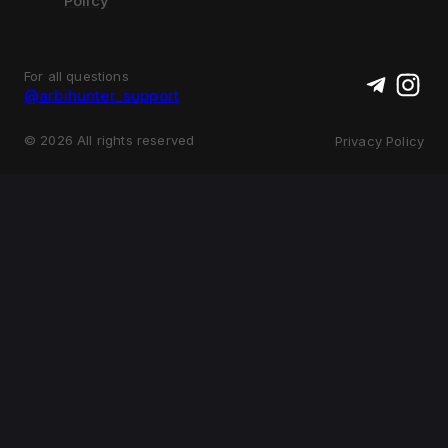
Policy
For all questions
@arbihunter_support
©
2026
All rights reserved
Privacy Policy