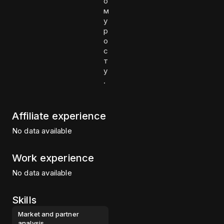
о
м
у
р
о
с
т
у
.
Affiliate experience
No data available
Work experience
No data available
Skills
Market and partner
analysis