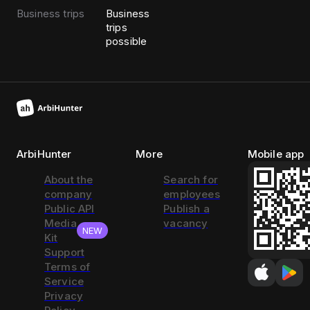
Business trips
Business
trips
possible
ArbiHunter
More
Mobile app
About the
Search for
company
employees
Public API
Publish a
Media
vacancy
NEW
Kit
Support
Terms of
Service
Privacy