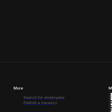
More
M
Search for employees
Publish a vacancy