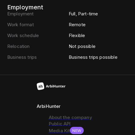
Employment
Employment
Full, Part-time
Work format
Remote
Work schedule
Flexible
Relocation
Not possible
Business trips
Business trips possible
ArbiHunter
About the company
Public API
Media Kit
NEW