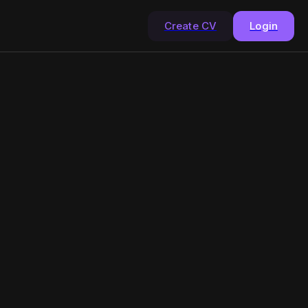
Create CV
Login