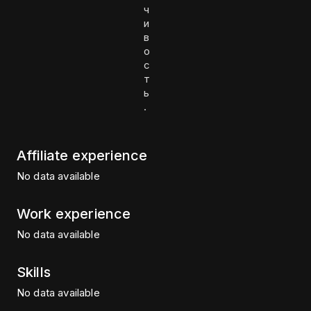
ч
и
в
о
с
т
ь
.
Affiliate experience
No data available
Work experience
No data available
Skills
No data available