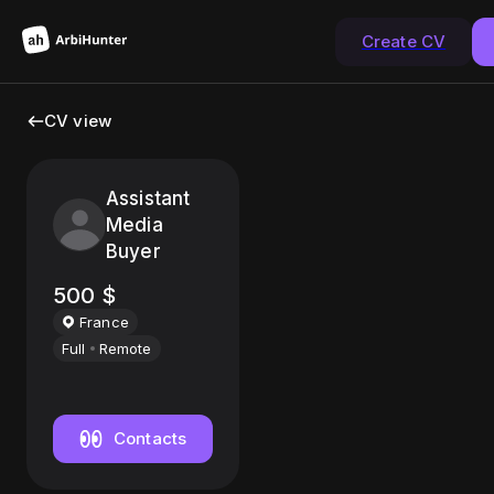
Create CV
CV view
Assistant
Media
Buyer
500
$
France
Full
Remote
Contacts