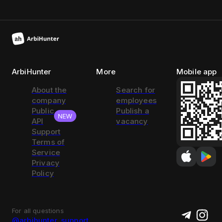
ArbiHunter
More
Mobile app
About the
Search for
company
employees
Public
Publish a
NEW
API
vacancy
Support
Terms of
Service
Privacy
Policy
For all questions
@arbihunter_support