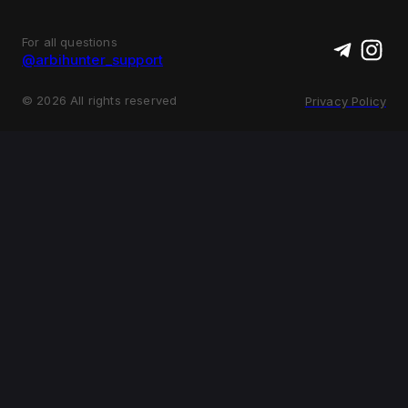
For all questions
@arbihunter_support
©
2026
All rights reserved
Privacy Policy