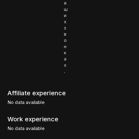
я
щ
и
х
з
в
о
н
к
а
х
.
Affiliate experience
No data available
Work experience
No data available