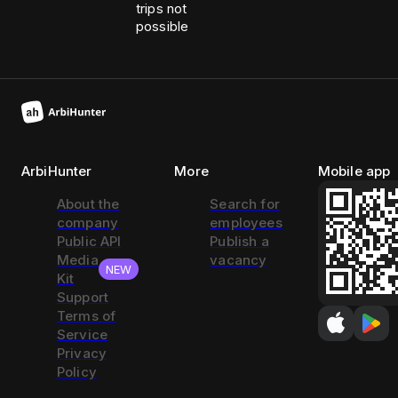
trips not
possible
ArbiHunter
More
Mobile app
About the
Search for
company
employees
Public API
Publish a
Media
vacancy
NEW
Kit
Support
Terms of
Service
Privacy
Policy