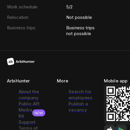
Work schedule
5/2
Relocation
Not possible
Business trips
Business trips
not possible
ArbiHunter
More
Mobile app
About the
Search for
company
employees
Public API
Publish a
Media
vacancy
NEW
Kit
Support
Terms of