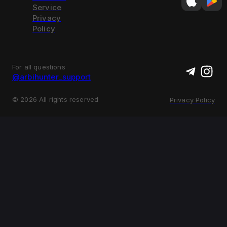
Service
Privacy
Policy
For all questions
@arbihunter_support
©
2026
All rights reserved
Privacy Policy