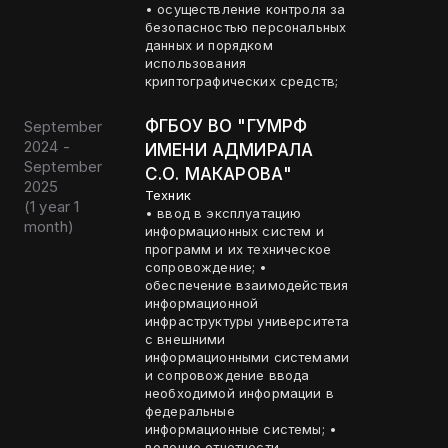
• осуществление контроля за
безопасностью персональных
данных и порядком
использования
криптографических средств;
ФГБОУ ВО "ГУМРФ
September
2024 -
ИМЕНИ АДМИРАЛА
September
С.О. МАКАРОВА"
2025
Техник
(
1 year 1
• ввод в эксплуатацию
month
)
информационных систем и
программ и их техническое
сопровождение; •
обеспечение взаимодействия
информационной
инфраструктуры университета
с внешними
информационными системами
и сопровождение ввода
необходимой информации в
федеральные
информационные системы; •
ведение отчетности