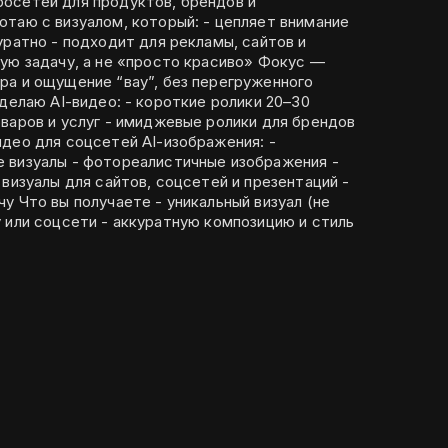
осетей для продуктов, брендов и
амы, сайтов и
ра и ощущение “вау”, без перегруженного
цсетей AI-изображения: -
ные изображения -
ал (не
стоки) - формат под рекламу или соцсети - аккуратную композицию и стиль