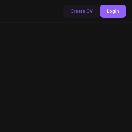
Create CV
Login