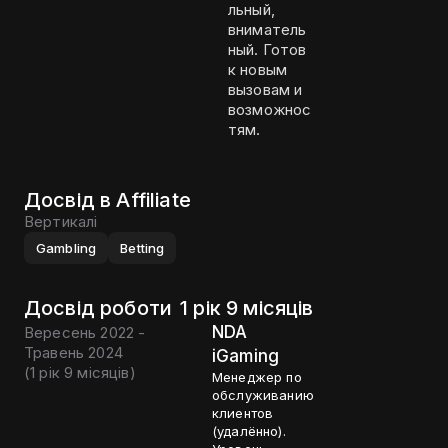
льный,
вниматель
ный. Готов
к новым
вызовам и
возможнос
тям.
Досвід в Affiliate
Вертикалі
Gambling
Betting
Досвід роботи
1 рік 9 місяців
NDA
Вересень 2022 -
Травень 2024
iGaming
(
1 рік 9 місяців
)
Менеджер по
обслуживанию
клиентов
(удалённо).