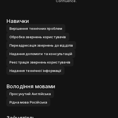
Confluence.
Навички
Вирiшення технiчних проблем
Обробка звернень користувачiв
Переадресацiя звернень до вiддiлiв
Надання допомоги та консультацiй
Реєстрацiя звернень користувачiв
Надання технiчної iнформацiї
Володіння мовами
Просунутий
Англiйська
Рiдна мова
Росiйська