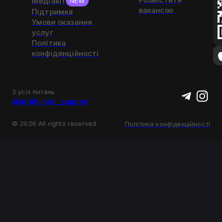
Медіакіт
NEW
вакансію
Підтримка
Умови оказания
услуг
Політика
конфіденційності
З усіх питань
@arbihunter_support
©
2026
All rights reserved
Політика конфіденційності