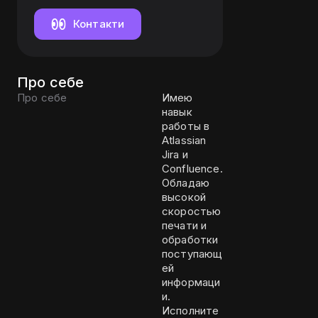
(удалённо).
Уровень Middle.
Контакти
Про себе
Про себе
Имею
навык
работы в
Atlassian
Jira и
Confluence.
Обладаю
высокой
скоростью
печати и
обработки
поступающ
ей
информаци
и.
Исполните