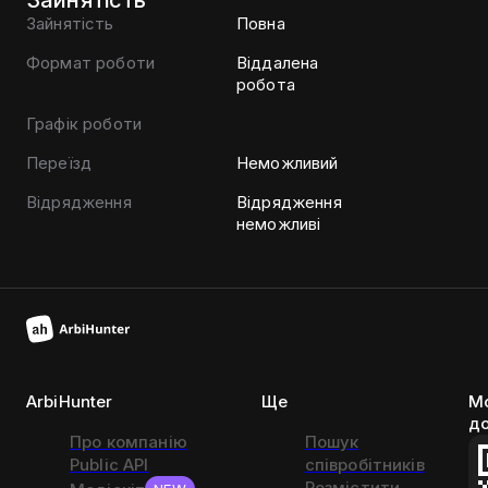
Зайнятість
Зайнятість
Повна
Формат роботи
Віддалена
робота
Графік роботи
Переїзд
Неможливий
Відрядження
Відрядження
неможливі
ArbiHunter
Ще
Мо
д
Про компанію
Пошук
Public API
співробітників
Розмістити