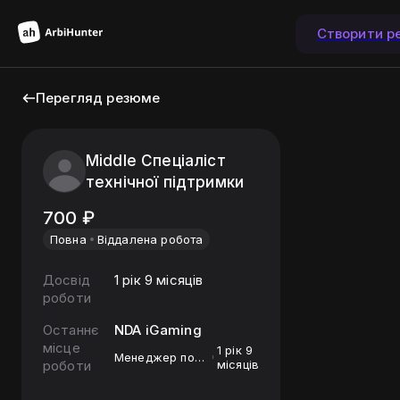
Створити р
Перегляд резюме
Middle Спеціаліст
технічної підтримки
700
₽
Повна
Віддалена робота
Досвід
1 рік 9 місяців
роботи
Останнє
NDA iGaming
місце
1 рік 9
Менеджер по
роботи
місяців
обслуживанию
клиентов