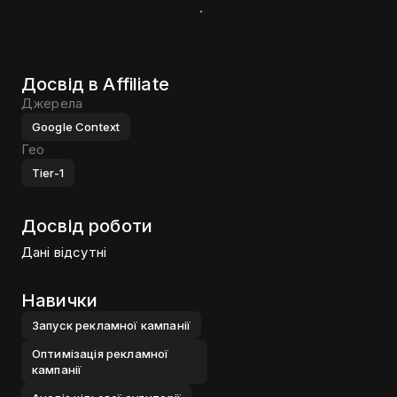
.
Досвід в Affiliate
Джерела
Google Context
Гео
Tier-1
Досвід роботи
Дані відсутні
Навички
Запуск рекламної кампанiї
Оптимiзацiя рекламної
кампанiї