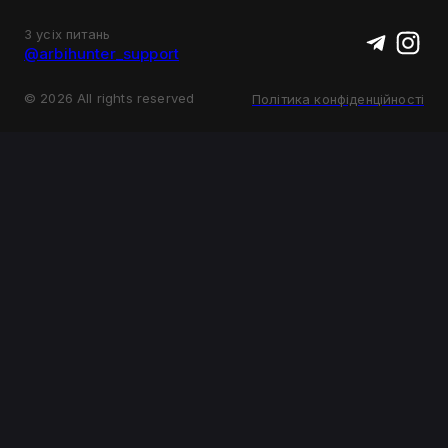
З усіх питань
@arbihunter_support
©
2026
All rights reserved
Політика конфіденційності