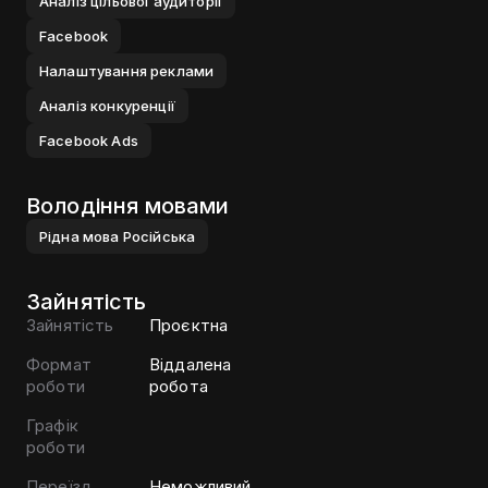
Аналiз цiльової аудиторiї
Facebook
Налаштування реклами
Аналiз конкуренцiї
Facebook Ads
Володіння мовами
Рiдна мова
Росiйська
Зайнятість
Зайнятість
Проєктна
Формат
Віддалена
роботи
робота
Графік
роботи
Переїзд
Неможливий