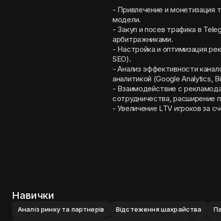
- Привлечение и монетизация 
модели.
- Закуп и посев трафика в Tel
арбитражниками.
- Настройка и оптимизация ре
SEO).
- Анализ эффективности канало
аналитикой (Google Analytics, Bi
- Взаимодействие с рекламода
сотрудничества, расширение п
- Увеличение LTV игроков за с
Навички
Аналiз ринку та партнерiв
Вiдстеження шахрайства
Па