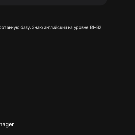
отанную базу. Знаю английский на уровне B1-B2
anager