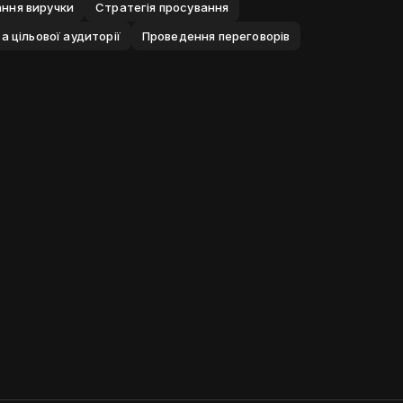
ння виручки
Стратегiя просування
 цiльової аудиторiї
Проведення переговорiв