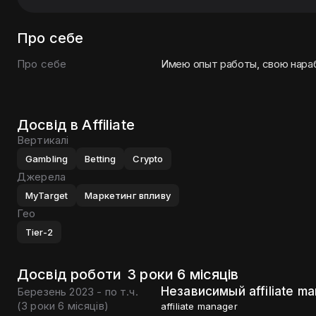
Про себе
Про себе
Имею опыт работы, свою нараб
Досвід в Affiliate
Вертикалі
Gambling
Betting
Crypto
Джерела
MyTarget
Маркетинг впливу
Гео
Tier-2
Досвід роботи
3 роки 6 місяців
Независимый affiliate m
Березень 2023 - по т.ч.
(
3 роки 6 місяців
)
affiliate manager