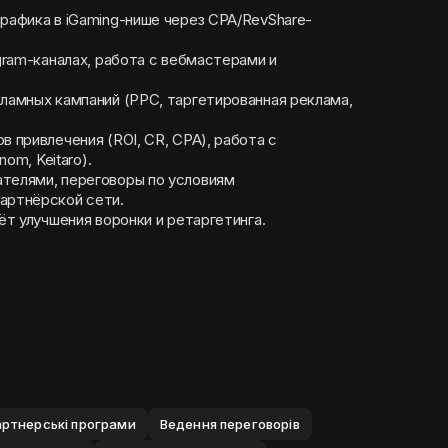
трафика в iGaming-нише через CPA/RevShare-
egram-каналах, работа с вебмастерами и
кламных кампаний (PPC, таргетированная реклама,
в привлечения (ROI, CR, CPA), работа с
nom, Keitaro).
телями, переговоры по условиям
артнёрской сети.
чёт улучшения воронки и ретаргетинга.
ртнерськi програми
Ведення переговорiв