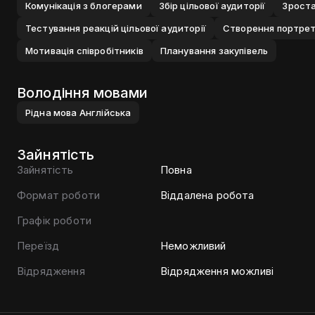
Комунiкацiя з блогерами
Збiр цiльової аудиторiї
Зроста
Тестування реакцiй цiльової аудиторiї
Створення портрета
Мотивацiя спiвробiтникiв
Планування закупiвель
Володіння мовами
Рiдна мова
Англiйська
Зайнятість
Зайнятість
Повна
Формат роботи
Віддалена робота
Графік роботи
Переїзд
Неможливий
Відрядження
Відрядження можливі