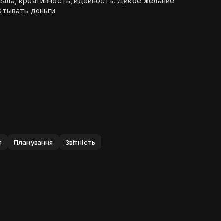
еала, креативность, идейность. Дикое желание
батывать деньги
я
Планування
Звiтнiсть