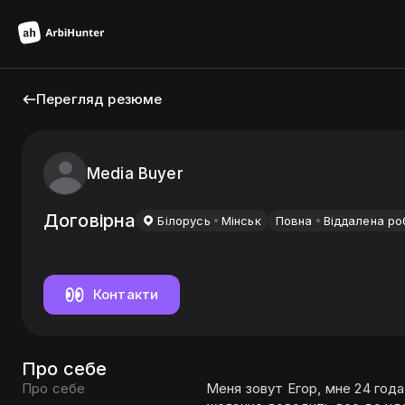
Перегляд резюме
Media Buyer
Договірна
Бiлорусь
Мiнськ
Повна
Віддалена ро
Контакти
Про себе
Про себе
Меня зовут Егор, мне 24 года