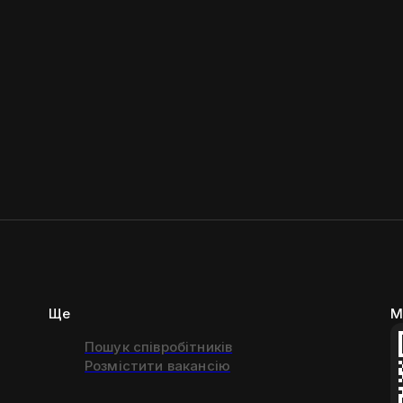
Ще
М
Пошук співробітників
Розмістити вакансію