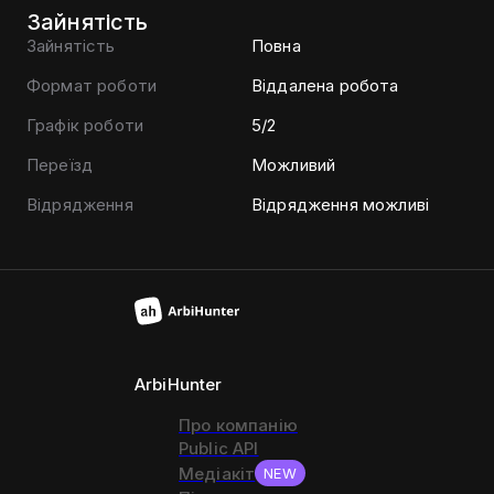
Зайнятість
Зайнятість
Повна
Формат роботи
Віддалена робота
Графік роботи
5/2
Переїзд
Можливий
Відрядження
Відрядження можливі
ArbiHunter
Про компанію
Public API
Медіакіт
NEW