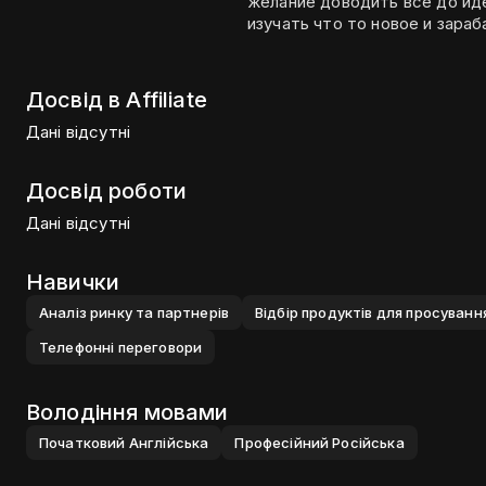
желание доводить все до ид
изучать что то новое и зара
Досвід в Affiliate
Дані відсутні
Досвід роботи
Дані відсутні
Навички
Аналiз ринку та партнерiв
Вiдбiр продуктiв для просуванн
Телефоннi переговори
Володіння мовами
Початковий
Англiйська
Професiйний
Росiйська