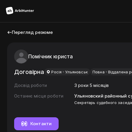
Перегляд резюме
Помічник юриста
Договірна
Росiя
Ульяновськ
Повна
Віддалена 
Досвід роботи
3 роки 5 місяців
Останнє місце роботи
Ульяновский районный с
Секретарь судебного засед
Контакти