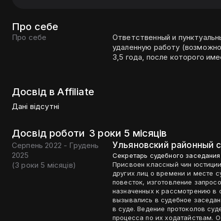
Про себе
Про себе
Ответственный и пунктуальн
удаленную работу (возможно
3,5 года, после которого им
Досвід в Affiliate
Дані відсутні
Досвід роботи
3 роки 5 місяців
Ульяновский районный 
Серпень 2022 - Грудень
2025
Секретарь судебного заседания
(
3 роки 5 місяців
)
Присвоен классный чин юстиции юрист 1 класса. Изве
других лиц о времени и месте 
повесток, изготовление запросо
назначенных к рассмотрению в 
вызывались в судебное заседан
в суде. Ведение протоколов су
процесса по их ходатайствам. 