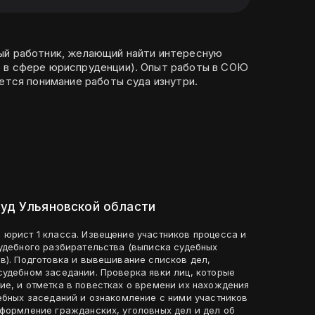
ый работник, желающий найти интересную
 в сфере юриспруденции). Опыт работы в СОЮ
еется понимание работы суда изнутри.
суд Ульяновской области
щение участников процесса и
судебного разбирательства (выписка судебных
в). Подготовка и вывешивание списков дел,
судебном заседании. Проверка явки лиц, которые
ие, и отметка в повестках о времени их нахождения
дебных заседаний и ознакомление с ними участников
Оформление гражданских, уголовных дел и дел об