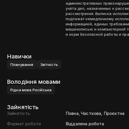
административных правонарушен
учёта дел, назначенных к рассм
рассмотрения. Выписка исполни
подлежат немедленному исполн
информацией, единых требован
машинописью и компьютерной т
и норм безопасной работы и пра
Навички
Планування
Звiтнiсть
Володіння мовами
Рiдна мова
Росiйська
Зайнятість
Зайнятість
Повна, Часткова, Проєктна
Формат роботи
Віддалена робота