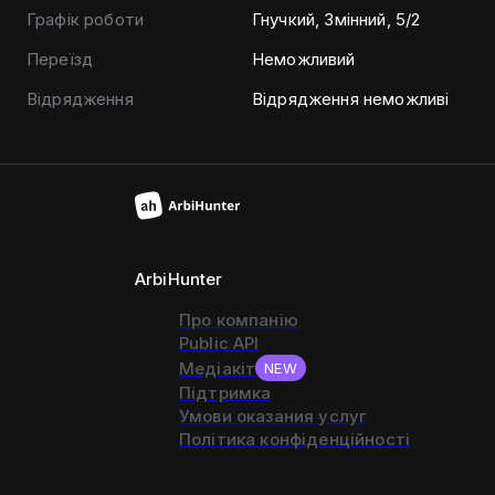
Графік роботи
Гнучкий, Змінний, 5/2
Переїзд
Неможливий
Відрядження
Відрядження неможливі
ArbiHunter
Про компанію
Public API
Медіакіт
NEW
Підтримка
Умови оказания услуг
Політика конфіденційності