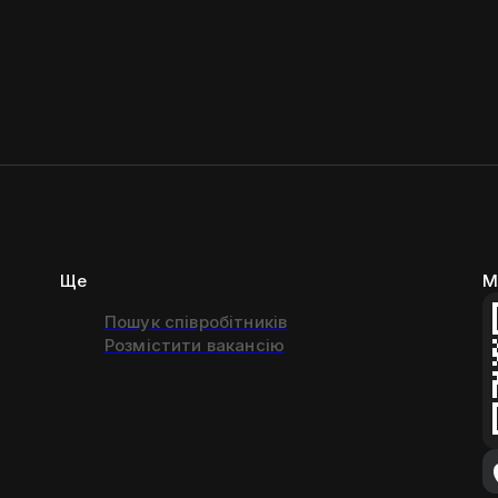
Ще
М
Пошук співробітників
Розмістити вакансію