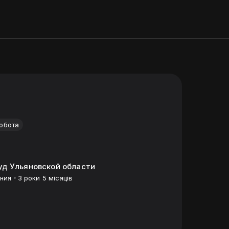
робота
уд Ульяновской области
ания
3 роки 5 місяців