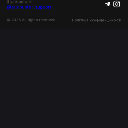
З усіх питань
@arbihunter_support
©
2026
All rights reserved
Політика конфіденційності