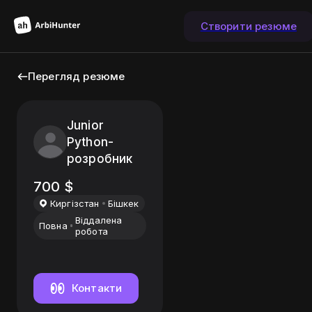
Створити резюме
Перегляд резюме
Junior
Python-
розробник
700
$
Киргiзстан
Бiшкек
Віддалена
Повна
робота
Контакти