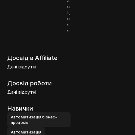
a
c
t,
c
s
s
.
Досвід в Affiliate
Дані відсутні
Досвід роботи
Дані відсутні
Навички
Автоматизацiя бiзнес-
процесiв
Автоматизацiя