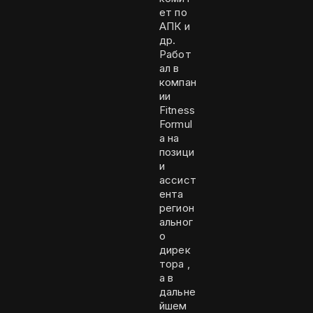
ет по
АПК и
др.
Работ
ал в
компан
ии
Fitness
Formul
a на
позици
и
ассист
ента
регион
альног
о
дирек
тора ,
а в
дальне
йшем