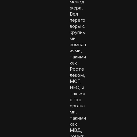
менед
жера.
Вел
перего
воры с
крупны
ми
компан
иями,
такими
как
Росте
леком,
МСТ,
НЕС, а
так же
с гос
органа
ми,
такими
как
МВД,
комит