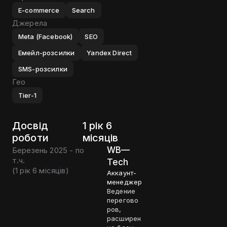
E-commerce
Search
Джерела
Meta (Facebook)
SEO
Емейл-розсилки
Yandex Direct
SMS-розсилки
Гео
Tier-1
Досвід
1 рік 6
роботи
місяців
WB—
Березень 2025 - по
т.ч.
Tech
(
1 рік 6 місяців
)
Аккаунт-
менеджер
Ведение
перегово
ров,
расширен