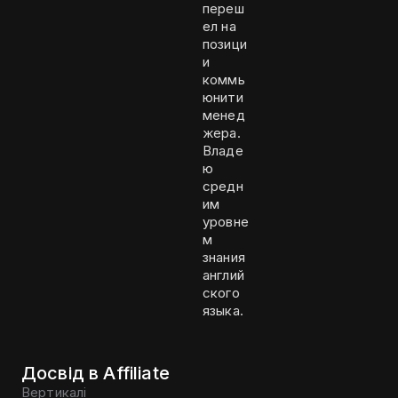
переш
ел на
позици
и
коммь
юнити
менед
жера.
Владе
ю
средн
им
уровне
м
знания
англий
ского
языка.
Досвід в Affiliate
Вертикалі