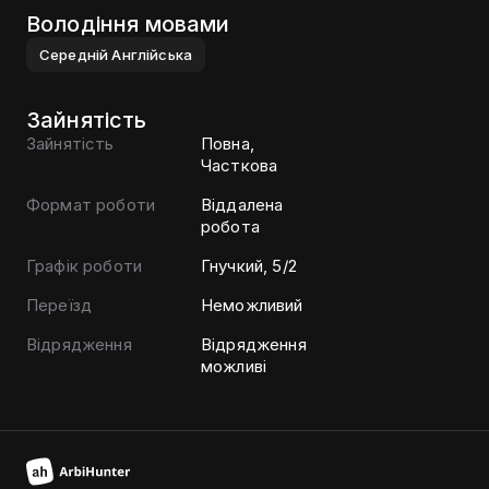
Володіння мовами
Середнiй
Англiйська
Зайнятість
Зайнятість
Повна,
Часткова
Формат роботи
Віддалена
робота
Графік роботи
Гнучкий, 5/2
Переїзд
Неможливий
Відрядження
Відрядження
можливі