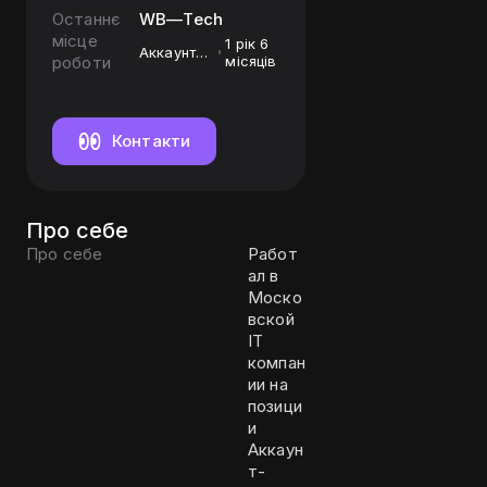
Останнє
WB—Tech
місце
1 рік 6
Аккаунт-
роботи
місяців
менеджер
Контакти
Про себе
Про себе
Работ
ал в
Моско
вской
IT
компан
ии на
позици
и
Аккаун
т-