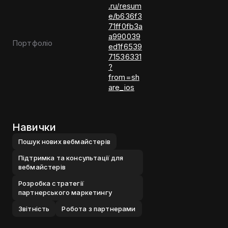
.ru/resum
e/b636f3
71ff0fb3a
a990039
Портфоліо
ed1f6539
71536331
?
from=sh
are_ios
Навички
Пошук нових вебмайстерiв
Пiдтримка та консультацiї для
вебмайстерiв
Розробка стратегiї
партнерського маркетингу
Звiтнiсть
Робота з партнерами