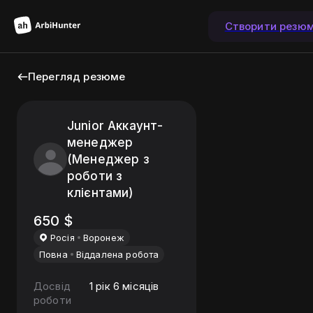
Створити резю
Перегляд резюме
Junior Аккаунт-
менеджер
(Менеджер з
роботи з
клієнтами)
650
$
Росiя
Воронеж
Повна
Віддалена робота
Досвід
1 рік 6 місяців
роботи