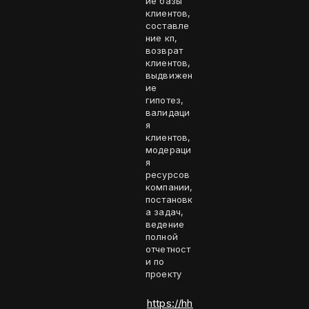
ие базы
клиентов,
составле
ние кп,
возврат
клиентов,
выдвижен
ие
гипотез,
валидаци
я
клиентов,
модераци
я
ресурсов
компании,
постановк
а задач,
ведение
полной
отчетност
и по
проекту
https://hh