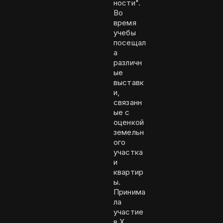
ности".
Во
время
учебы
посещал
а
различн
ые
выставк
и,
связанн
ые с
оценкой
земельн
ого
участка
и
квартир
ы.
Принима
ла
участие
в X