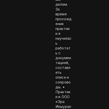
делам.
За
время
прохожд
ения
практик
и я
научилас
ь
работат
ь с
докумен
тацией,
составл
ять
описи и
сопрово
ды. •
Практик
и в ООО
«Эра
Иншуран