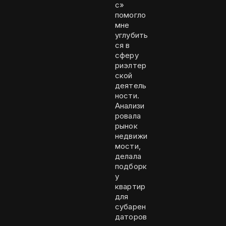
с»
помогло
мне
углубить
ся в
сферу
риэлтер
ской
деятель
ности.
Анализи
ровала
рынок
недвижи
мости,
делала
подборк
у
квартир
для
субарен
даторов