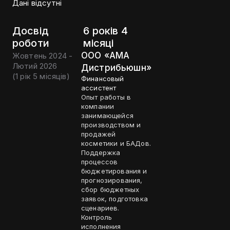
Дані відсутні
Досвід
6 років 4
роботи
місяці
ООО «АМА
Жовтень 2024 -
Лютий 2026
Дистрибьюшн»
(
1 рік 5 місяців
)
Финансовый
ассистент
Опыт работы в
компании
занимающейся
производством и
продажей
косметики и БАДов.
Поддержка
процессов
бюджетирования и
прогнозирования,
сбор бюджетных
заявок, подготовка
сценариев.
Контроль
исполнения