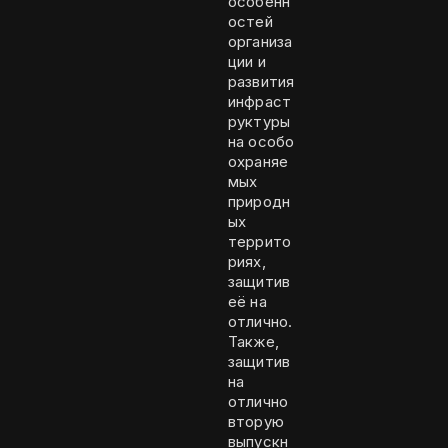
особенн
остей
организа
ции и
развития
инфраст
руктуры
на особо
охраняе
мых
природн
ых
террито
риях,
защитив
её на
отлично.
Также,
защитив
на
отлично
вторую
выпускн