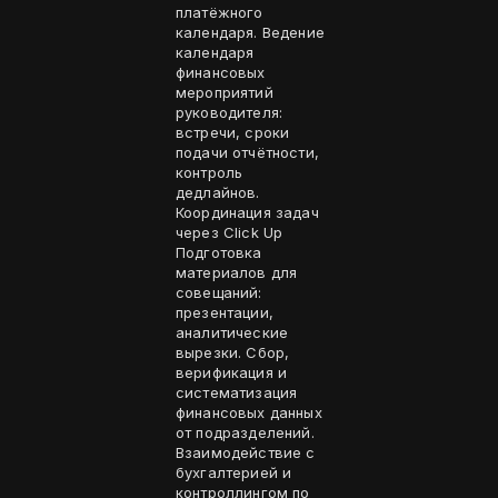
платёжного
календаря. Ведение
календаря
финансовых
мероприятий
руководителя:
встречи, сроки
подачи отчётности,
контроль
дедлайнов.
Координация задач
через Click Up
Подготовка
материалов для
совещаний:
презентации,
аналитические
вырезки. Сбор,
верификация и
систематизация
финансовых данных
от подразделений.
Взаимодействие с
бухгалтерией и
контроллингом по