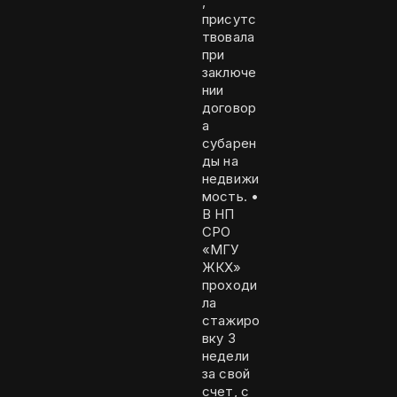
,
присутс
твовала
при
заключе
нии
договор
а
субарен
ды на
недвижи
мость. •
В НП
СРО
«МГУ
ЖКХ»
проходи
ла
стажиро
вку 3
недели
за свой
счет, с