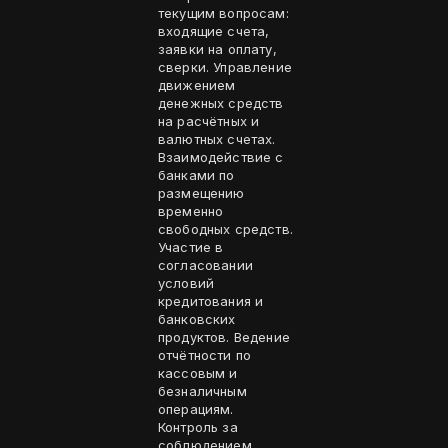
текущим вопросам:
входящие счета,
заявки на оплату,
сверки. Управление
движением
денежных средств
на расчётных и
валютных счетах.
Взаимодействие с
банками по
размещению
временно
свободных средств.
Участие в
согласовании
условий
кредитования и
банковских
продуктов. Ведение
отчётности по
кассовым и
безналичным
операциям.
Контроль за
соблюдением