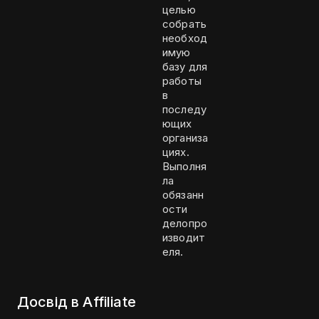
целью
собрать
необход
имую
базу для
работы
в
последу
ющих
организа
циях.
Выполня
ла
обязанн
ости
делопро
изводит
еля.
Досвід в Affiliate