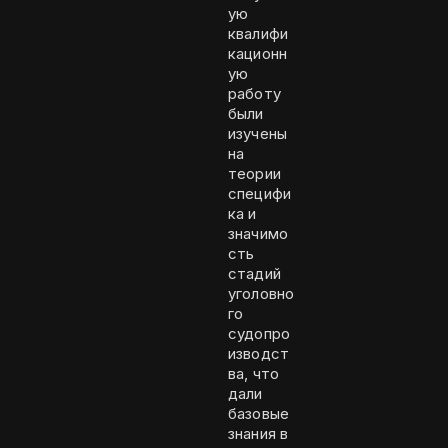
ую
квалифи
кационн
ую
работу
были
изучены
на
теории
специфи
ка и
значимо
сть
стадий
уголовно
го
судопро
изводст
ва, что
дали
базовые
знания в