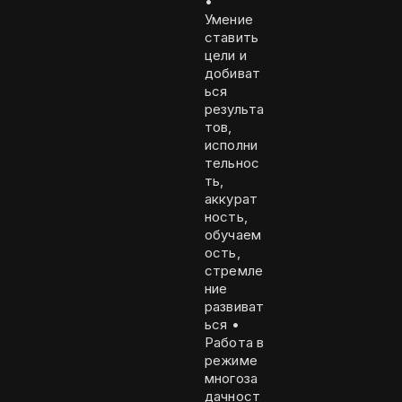
•
Умение
ставить
цели и
добиват
ься
результа
тов,
исполни
тельнос
ть,
аккурат
ность,
обучаем
ость,
стремле
ние
развиват
ься •
Работа в
режиме
многоза
дачност