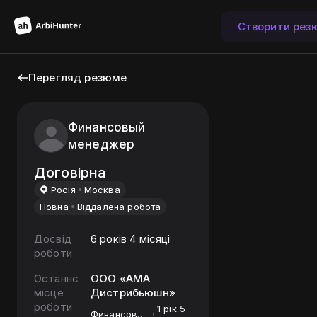
Створити рез
Перегляд резюме
Финансовый
менеджер
Договірна
Росiя
Москва
Повна
Віддалена робота
Досвід
6 років 4 місяці
роботи
Останнє
ООО «АМА
місце
Дистрибьюшн»
роботи
1 рік 5
Финансовый