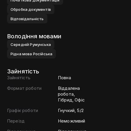
Початкова документацiя
Обробка документiв
Вiдповiдальнiсть
Володіння мовами
Середнiй
Румунська
Рiдна мова
Росiйська
Зайнятість
Зайнятість
Повна
Формат роботи
Віддалена
робота,
Гібрид, Офіс
Графік роботи
Гнучкий, 5/2
Переїзд
Неможливий