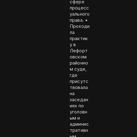
сфере
процесс
уального
права. •
Проходи
ла
практик
у в
Лефорт
овском
районно
м суде,
где
присутс
твовала
на
заседан
иях по
уголовн
ым и
админис
тративн
ым