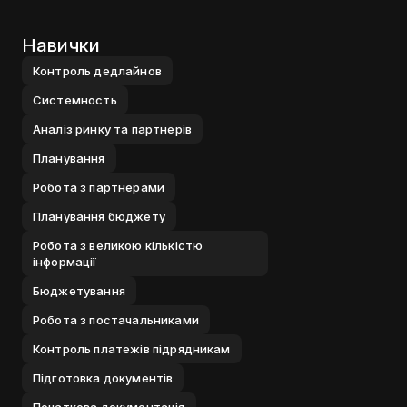
Навички
Контроль дедлайнов
Системность
Аналiз ринку та партнерiв
Планування
Робота з партнерами
Планування бюджету
Робота з великою кiлькiстю
iнформацiї
Бюджетування
Робота з постачальниками
Контроль платежiв пiдрядникам
Пiдготовка документiв