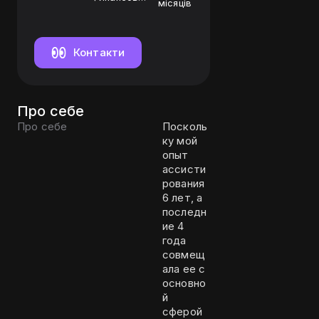
місяців
ассистент
Контакти
Про себе
Про себе
Посколь
ку мой
опыт
ассисти
рования
6 лет, а
последн
ие 4
года
совмещ
ала ее с
основно
й
сферой