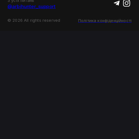
З усіх питань
@arbihunter_support
©
2026
All rights reserved
Політика конфіденційності