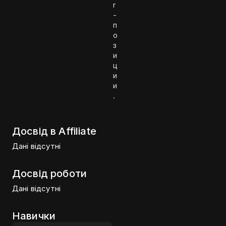
r
-
п
о
з
и
ц
и
и
.
Досвід в Affiliate
Дані відсутні
Досвід роботи
Дані відсутні
Навички