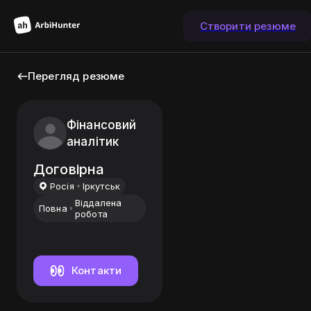
Створити резюме
Перегляд резюме
Фінансовий
аналітик
Договірна
Росiя
Іркутськ
Віддалена
Повна
робота
Контакти