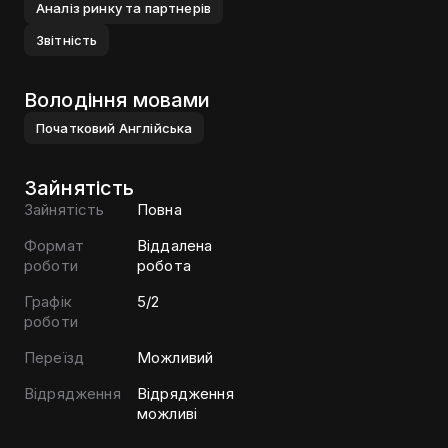
Аналiз ринку та партнерiв
Звiтнiсть
Володіння мовами
Початковий
Англiйська
Зайнятість
Зайнятість
Повна
Формат
Віддалена
роботи
робота
Графік
5/2
роботи
Переїзд
Можливий
Відрядження
Відрядження
можливі