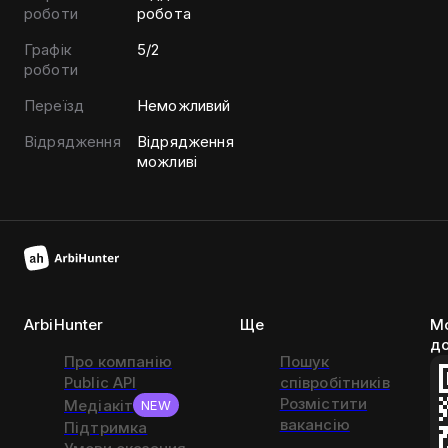
роботи
робота
Графік
5/2
роботи
Переїзд
Неможливий
Відрядження
Відрядження
можливі
ArbiHunter
Ще
Мо
д
Про компанію
Пошук
Public API
співробітників
Розмістити
Медіакіт
NEW
вакансію
Підтримка