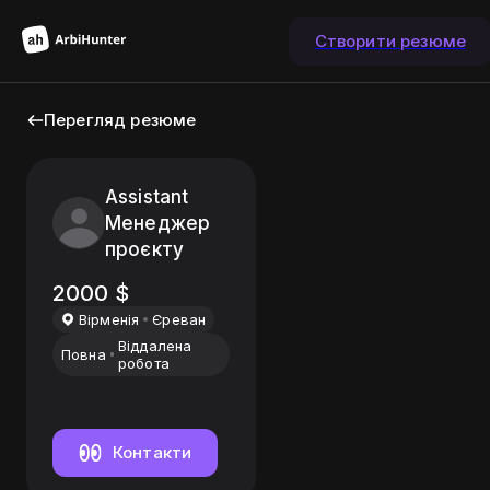
Створити резюме
Перегляд резюме
Assistant
Менеджер
проєкту
2000
$
Вiрменiя
Єреван
Віддалена
Повна
робота
Контакти