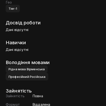
Гео
Tier-1
Досвід роботи
Дані відсутні
Навички
Дані відсутні
Володіння мовами
Рiдна мова
Вiрменська
Професiйний
Росiйська
Зайнятість
Зайнятість
Повна
Формат
Віддалена