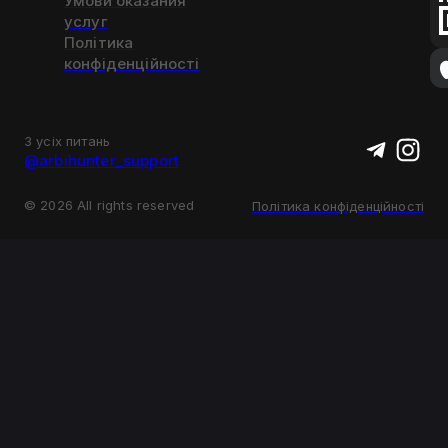
Умови оказания
услуг
Політика
конфіденційності
З усіх питань
@arbihunter_support
©
2026
All rights reserved
Політика конфіденційності