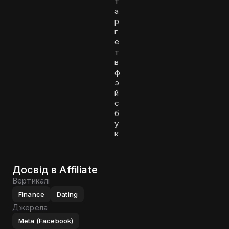
т
а
р
г
е
т
в
ф
э
й
с
б
у
к
Досвід в Affiliate
Вертикалі
Finance
Dating
Джерела
Meta (Facebook)