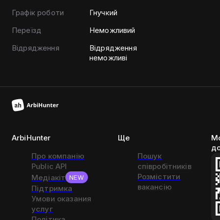
Графік роботи
Гнучкий
Переїзд
Неможливий
Відрядження
Відрядження
неможливі
ArbiHunter
Ще
Мо
д
Про компанію
Пошук
Public API
співробітників
Розмістити
Медіакіт
NEW
вакансію
Підтримка
Умови оказания
услуг
Політика