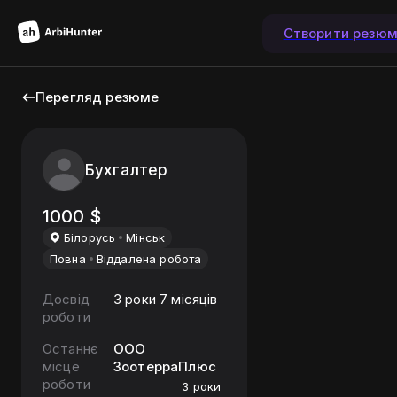
Створити резю
Перегляд резюме
Бухгалтер
1000
$
Бiлорусь
Мiнськ
Повна
Віддалена робота
Досвід
3 роки 7 місяців
роботи
Останнє
ООО
місце
ЗоотерраПлюс
роботи
3 роки