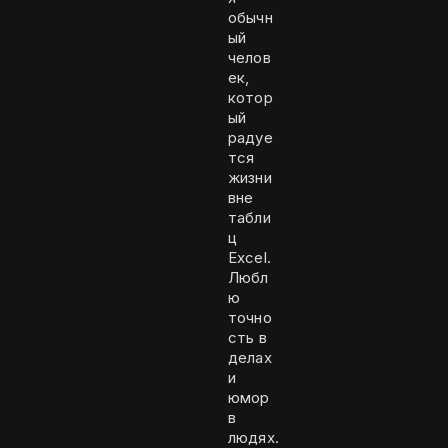
обычн
ый
челов
ек,
котор
ый
радуе
тся
жизни
вне
табли
ц
Excel.
Любл
ю
точно
сть в
делах
и
юмор
в
людях.