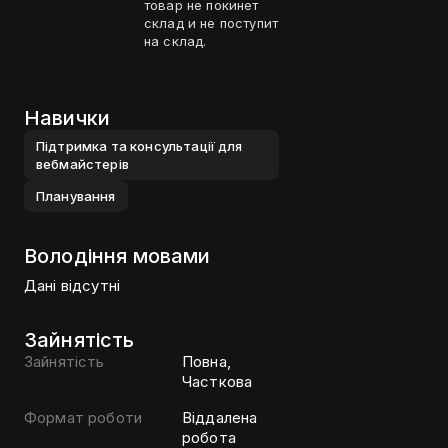
товар не покинет
склад и не поступит
на склад.
Навички
Пiдтримка та консультацiї для
вебмайстерiв
Планування
Володіння мовами
Дані відсутні
Зайнятість
Зайнятість
Повна,
Часткова
Формат роботи
Віддалена
робота