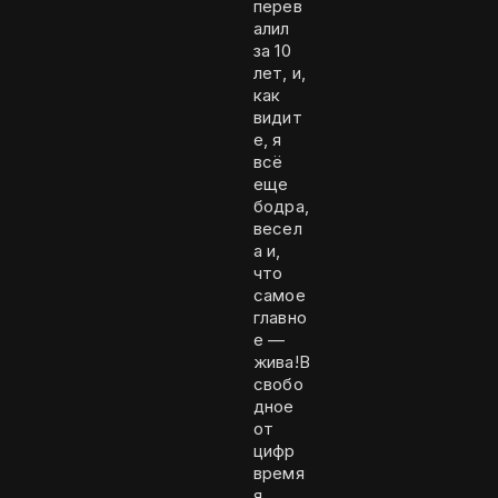
перев
алил
за 10
лет, и,
как
видит
е, я
всё
еще
бодра,
весел
а и,
что
самое
главно
е —
жива!В
свобо
дное
от
цифр
время
я