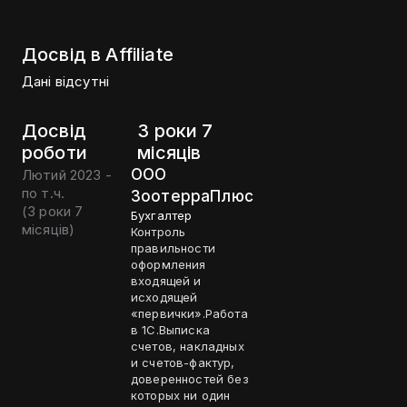
Досвід в Affiliate
Дані відсутні
Досвід
3 роки 7
роботи
місяців
ООО
Лютий 2023 -
по т.ч.
ЗоотерраПлюс
(
3 роки 7
Бухгалтер
місяців
)
Контроль
правильности
оформления
входящей и
исходящей
«первички».Работа
в 1С.Выписка
счетов, накладных
и счетов-фактур,
доверенностей без
которых ни один