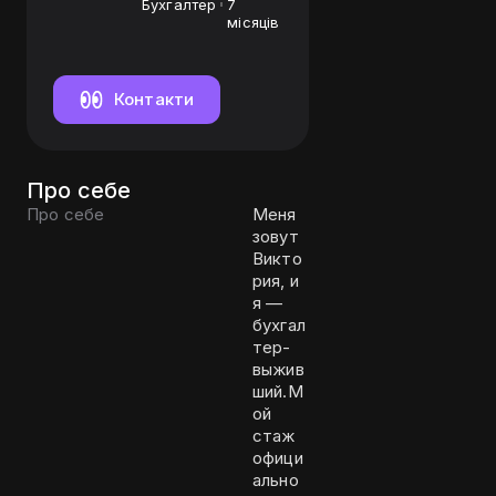
Бухгалтер
7
місяців
Контакти
Про себе
Про себе
Меня
зовут
Викто
рия, и
я —
бухгал
тер-
выжив
ший.М
ой
стаж
офици
ально