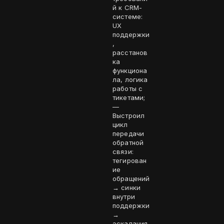
й к CRM-
системе:
UX
поддержки
,
расстанов
ка
функциона
ла, логика
работы с
тикетами;
—
Выстроил
цикл
передачи
обратной
связи:
тегирован
ие
обращений
→ синки
внутри
поддержки
→
эскалация