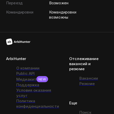
Переезд
Возможен
Командировки
Командировки
возможны
ArbiHunter
Отслеживание
вакансий и
О компании
резюме
Public API
Вакансии
Медиакит
NEW
Резюме
Поддержка
Условия оказания
услуг
Политика
Еще
конфиденциальности
Поиск