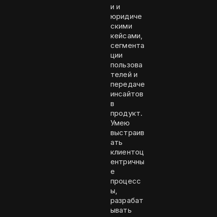
и и
юридиче
скими
кейсами,
сегмента
ции
пользова
телей и
передаче
инсайтов
в
продукт.
Умею
выстраив
ать
клиентоц
ентричны
е
процесс
ы,
разрабат
ывать