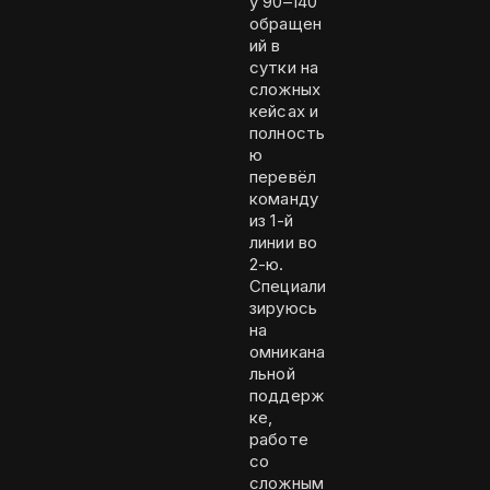
у 90–140
обращен
ий в
сутки на
сложных
кейсах и
полность
ю
перевёл
команду
из 1-й
линии во
2-ю.
Специали
зируюсь
на
омникана
льной
поддерж
ке,
работе
со
сложным