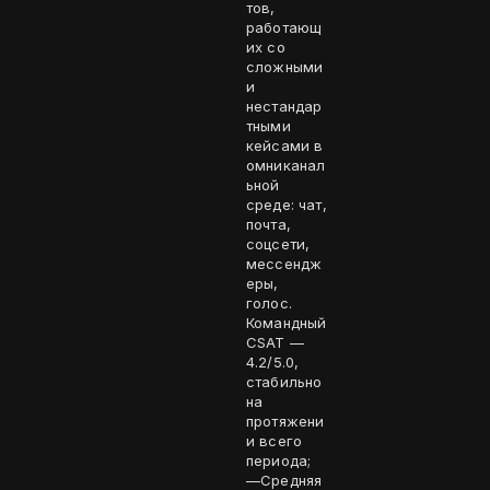
тов,
работающ
их со
сложными
и
нестандар
тными
кейсами в
омниканал
ьной
среде: чат,
почта,
соцсети,
мессендж
еры,
голос.
Командный
CSAT —
4.2/5.0,
стабильно
на
протяжени
и всего
периода;
—Средняя