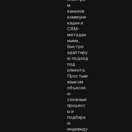
м
каналов
коммуни
кации и
CRM-
метадан
ными,
быстро
адаптиру
ю подход
под
клиента.
Простым
языком
объясня
ю
сложные
процесс
ы и
подбира
ю
индивиду