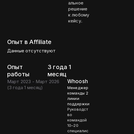
альное
решение
к любому
кейсу.
Опыт в Affiliate
Данные отсутствуют
Опыт
3 года 1
работы
месяц
Whoosh
Март 2023 - Март 2026
(
3 года 1 месяц
)
Менеджер
команды 2
линии
поддержки
Руководст
во
командой
10–20
специалис