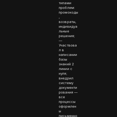
типами
проблем:
промокоды
,
возвраты,
индивидуа
льные
решения;
—
Участвова
л в
написании
базы
знаний 2
линии с
нуля;
внедрил
систему
документи
рования —
все
процессы
оформлен
ы
письменно