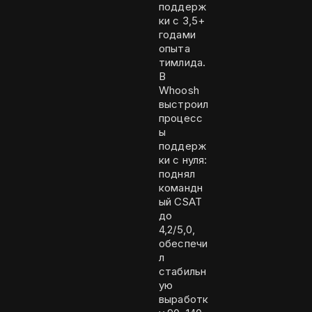
поддерж
ки с 3,5+
годами
опыта
тимлида.
В
Whoosh
выстроил
процесс
ы
поддерж
ки с нуля:
поднял
командн
ый CSAT
до
4,2/5,0,
обеспечи
л
стабильн
ую
выработк