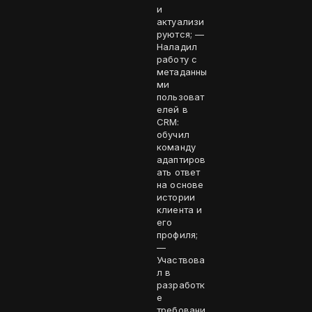
и
актуализи
руются; —
Наладил
работу с
метаданны
ми
пользоват
елей в
CRM:
обучил
команду
адаптиров
ать ответ
на основе
истории
клиента и
его
профиля;
—
Участвова
л в
разработк
е
требовани