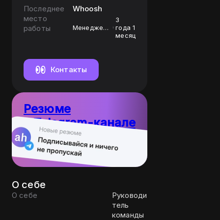
Последнее
Whoosh
место
3
работы
Менеджер
года 1
команды 2
месяц
линии
поддержки
Контакты
Резюме
в Telegram-канале
10
Пост каждый
резюме
день
О себе
О себе
Руководи
тель
команды