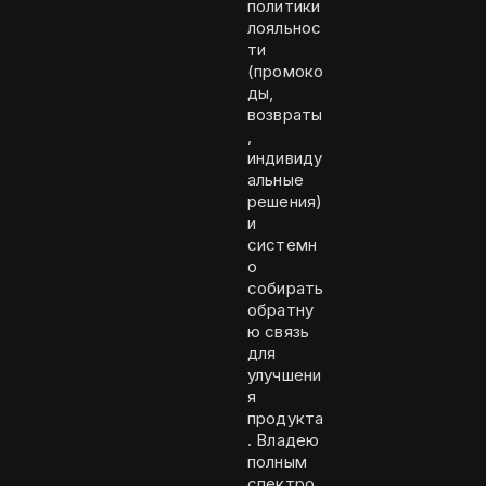
политики
лояльнос
ти
(промоко
ды,
возвраты
,
индивиду
альные
решения)
и
системн
о
собирать
обратну
ю связь
для
улучшени
я
продукта
. Владею
полным
спектро