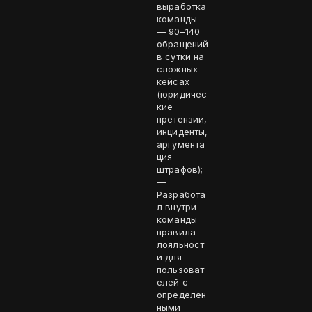
выработка
команды
— 90–140
обращений
в сутки на
сложных
кейсах
(юридичес
кие
претензии,
инциденты,
аргумента
ция
штрафов);
—
Разработа
л внутри
команды
правила
лояльност
и для
пользоват
елей с
определён
ными